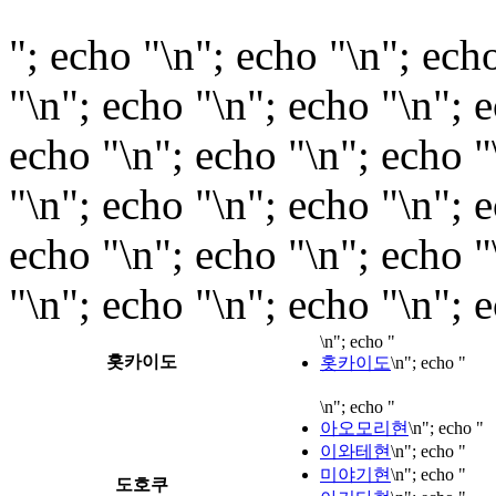
"; echo "\n"; echo "\n"; ech
"\n"; echo "\n"; echo "\n"; 
echo "\n"; echo "\n"; echo "
"\n"; echo "\n"; echo "\n"; 
echo "\n"; echo "\n"; echo "
"\n"; echo "\n"; echo "\n"; 
\n"; echo "
홋카이도
홋카이도
\n"; echo "
\n"; echo "
아오모리현
\n"; echo "
이와테현
\n"; echo "
미야기현
\n"; echo "
도호쿠