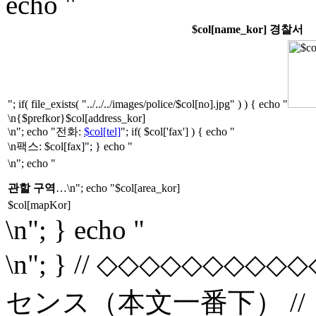
echo "
$col[name_kor] 경찰서
"; if( file_exists( "../../../images/police/$col[no].jpg" ) ) { echo "
\n{$prefkor}$col[address_kor]
\n"; echo "전화:
$col[tel]
"; if( $col['fax'] ) { echo "
\n팩스: $col[fax]"; } echo "
\n"; echo "
관할 구역
…\n"; echo "$col[area_kor]
$col[mapKor]
\n"; } echo "
\n"; } // ◇◇◇◇◇◇◇
センス（本文一番下） //