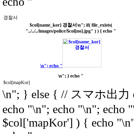
echo "
경찰서
$col[name_kor] 경찰서\n"; if( file_exists(
"../../../images/police/$col[no].jpg" ) ) { echo "
\n"; echo "
\n"; } echo "
$col[mapKor]
\n"; } else { // スマホ出力 ech
echo "\n"; echo "\n"; echo "\
$col['mapKor'] ) { echo "\n"