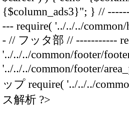
{$column_ads3}"; } // -----
--- require( '../../../common/
- // フッタ部 // ----------- re
'../../../common/footer/footer
'../../../common/footer/
ップ require( '../../../comm
ス解析 ?>