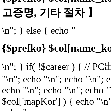
고증명, 기타 절차 】
\n"; } else { echo "
{$prefko} $col[name
\n"; } if( !$career ) { // P
"\n"; echo "\n"; echo "\n"; 
echo "\n"; echo "\n"; echo "\
$col['mapKor'] ) { echo "\n"