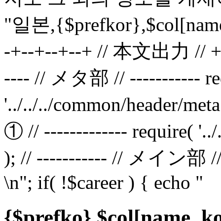
"일본,{$prefkor},$col[name
-+--+--+--+ // 本文出力 // +--+
---- // メタ部 // ----------- r
'../../../common/header/met
① // ------------- require( '
); // ----------- // メイン部 // 
\n"; if( !$career ) { echo "
{$prefko} $col[nam