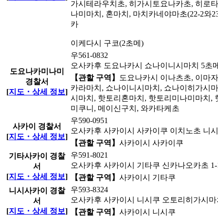
가시테라우치초, 히가시토요나카초, 히로타
나미마치, 혼마치, 마치카네야마초(22-2와
카
이케다시 구코(2초메)
우561-0832
오사카후 도요나카시 쇼나이니시마치 5초메1
도요나카미나미
【관할 구역】
도요나카시 이나츠초, 이마자
경찰서
카라마치, 쇼나이니시마치, 쇼나이히가시마치
[
지도・상세 정보
]
시마치, 핫토리혼마치, 핫토리미나미마치, 
미쿠니, 메이신구치, 와카타케초
우590-0951
사카이 경찰서
오사카후 사카이시 사카이쿠 이치노초 니시 1-
[
지도・상세 정보
]
【관할 구역】
사카이시 사카이쿠
우591-8021
기타사카이 경찰
오사카후 사카이시 기타쿠 신카나오카초 1-1
서
[
지도・상세 정보
]
【관할 구역】
사카이시 기타쿠
우593-8324
니시사카이 경찰
오사카후 사카이시 니시쿠 오토리히가시마치 
서
[
지도・상세 정보
]
【관할 구역】
사카이시 니시쿠