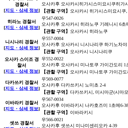
오사카후 오사카시히가시스미요시쿠히가시타나
경찰서
[
지도・상세 정보
]
【관할 구역】
오사카시 히가시스미요시쿠, 
우547-0026
히라노 경찰서
오사카후 오사카시 히라노쿠 기레니시 6초메 
[
지도・상세 정보
]
【관할 구역】
오사카시 히라노쿠
우557-0004
니시나리 경찰서
오사카후 오사카시 니시나리쿠 하기노차야 2
[
지도・상세 정보
]
【관할 구역】
오사카시 니시나리쿠
우552-0022
오사카 스이조 경
오사카후 오사카시 미나토쿠 가이간도리 1초
찰서
[
지도・상세 정보
]
【관할 구역】
오사카시 미나토쿠 가이간도리(
우569-0077
다카쓰키 경찰서
오사카후 다카쓰키시 노미초 2-4
[
지도・상세 정보
]
【관할 구역】
다카쓰키시, 미시마군(시마모
우567-0034
이바라키 경찰서
오사카후 이바라키시 나카호즈미 1초메6-3
[
지도・상세 정보
]
【관할 구역】
이바라키시
우566-0021
셋쓰 경찰서
오사카후 셋쓰시 미나미센리오카 4-39