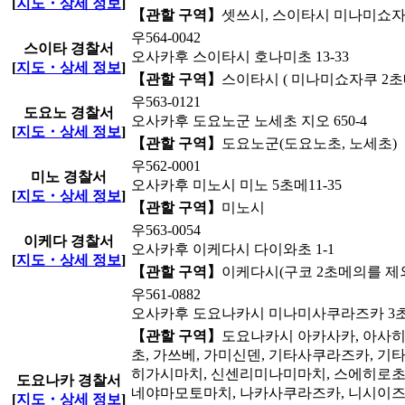
[
지도・상세 정보
]
【관할 구역】
셋쓰시, 스이타시 미나미쇼자쿠( 
우564-0042
스이타 경찰서
오사카후 스이타시 호나미초 13-33
[
지도・상세 정보
]
【관할 구역】
스이타시 ( 미나미쇼자쿠 2초메
우563-0121
도요노 경찰서
오사카후 도요노군 노세초 지오 650-4
[
지도・상세 정보
]
【관할 구역】
도요노군(도요노초, 노세초)
우562-0001
미노 경찰서
오사카후 미노시 미노 5초메11-35
[
지도・상세 정보
]
【관할 구역】
미노시
우563-0054
이케다 경찰서
오사카후 이케다시 다이와초 1-1
[
지도・상세 정보
]
【관할 구역】
이케다시(구코 2초메의를 제외하
우561-0882
오사카후 도요나카시 미나미사쿠라즈카 3초메
【관할 구역】
도요나카시 아카사카, 아사히
초, 가쓰베, 가미신덴, 기타사쿠라즈카, 
히가시마치, 신센리미나미마치, 스에히로초,
도요나카 경찰서
네야마모토마치, 나카사쿠라즈카, 니시이즈
[
지도・상세 정보
]