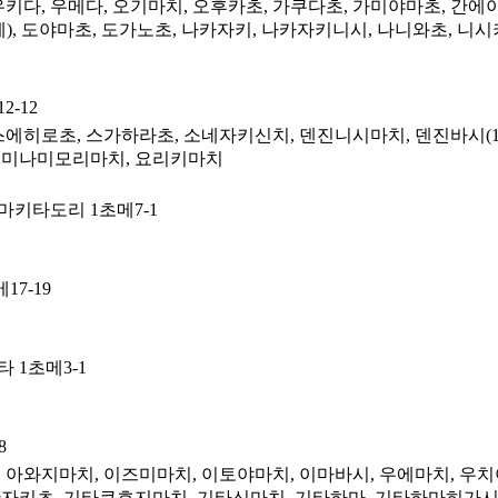
키다, 우메다, 오기마치, 오후카초, 가쿠다초, 가미야마초, 간에
), 도야마초, 도가노초, 나카자키, 나카자키니시, 나니와초, 니
-12
에히로초, 스가하라초, 소네자키신치, 덴진니시마치, 덴진바시(1초
, 미나미모리마치, 요리키마치
키타도리 1초메7-1
7-19
1초메3-1
8
 아와지마치, 이즈미마치, 이토야마치, 이마바시, 우에마치, 우
간자키초, 기타큐호지마치, 기타신마치, 기타하마, 기타하마히가시,