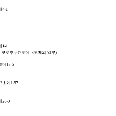
4-1
1-1
모로후쿠(7초메, 8초메의 일부)
메13-5
초메1-57
28-3