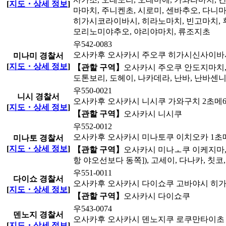
[
지도・상세 정보
]
마마치, 주니켄초, 시로미, 센바추오, 다니
히가시코라이바시, 히라노마치, 빈고마치, 
모리노미야추오, 야리야마치, 류조지초
우542-0083
오사카후 오사카시 주오쿠 히가시신사이바시 
미나미 경찰서
[
지도・상세 정보
]
【관할 구역】
오사카시 주오쿠 안도지마치, 
도톤보리, 도헤이, 나카데라, 난바, 난바
우550-0021
니시 경찰서
오사카후 오사카시 니시쿠 가와구치 2초메6
[
지도・상세 정보
]
【관할 구역】
오사카시 니시쿠
우552-0012
오사카후 오사카시 미나토쿠 이치오카 1초메
미나토 경찰서
[
지도・상세 정보
]
【관할 구역】
오사카시 미나ㅗ쿠 이케지마, 
항 야오선보다 동쪽]), 고세이, 다나카, 칫
우551-0011
다이쇼 경찰서
오사카후 오사카시 다이쇼쿠 고바야시 히가시
[
지도・상세 정보
]
【관할 구역】
오사카시 다이쇼쿠
우543-0074
덴노지 경찰서
오사카후 오사카시 덴노지쿠 로쿠만타이초 5
[
지도・상세 정보
]