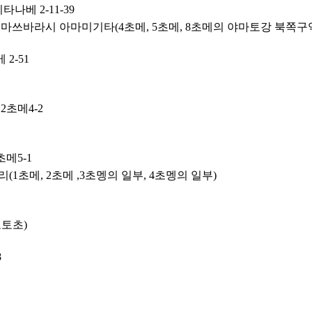
베 2-11-39
마쓰바라시 아마미기타(4초메, 5초메, 8초메의 야마토강 북쪽구
2-51
초메4-2
메5-1
1초메, 2초메 ,3초멩의 일부, 4초멩의 일부)
토초)
8