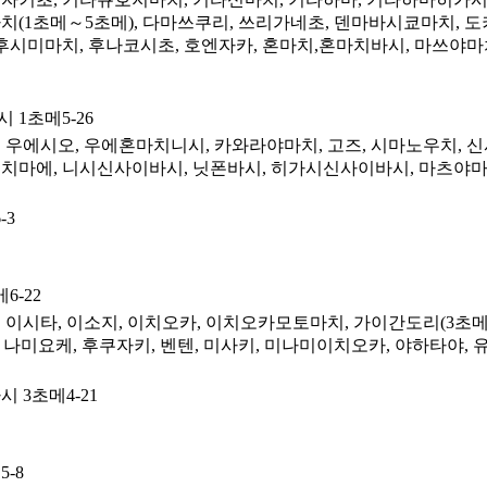
마치(1초메～5초메), 다마쓰쿠리, 쓰리가네초, 덴마바시쿄마치, 도
후시미마치, 후나코시초, 호엔자카, 혼마치,혼마치바시, 마쓰야
1초메5-26
우에시오, 우에혼마치니시, 카와라야마치, 고즈, 시마노우치, 신
센니치마에, 니시신사이바시, 닛폰바시, 히가시신사이바시, 마츠야
-3
6-22
이시타, 이소지, 이치오카, 이치오카모토마치, 가이간도리(3초메[
코, 나미요케, 후쿠자키, 벤텐, 미사키, 미나미이치오카, 야하타야, 
 3초메4-21
-8