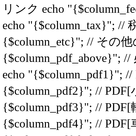
リンク echo "{$column
echo "{$column_tax}"
{$column_etc}"; //
{$column_pdf_above}"; 
echo "{$column_pdf1}";
{$column_pdf2}"; // PD
{$column_pdf3}"; // PD
{$column_pdf4}"; // PD