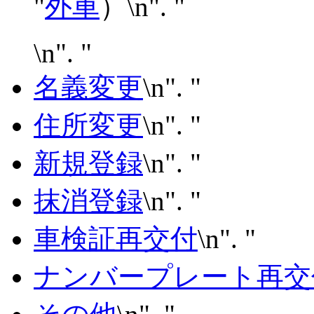
"
外車
）\n". "
\n". "
名義変更
\n". "
住所変更
\n". "
新規登録
\n". "
抹消登録
\n". "
車検証再交付
\n". "
ナンバープレート再交