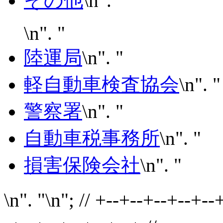
その他
\n". "
\n". "
陸運局
\n". "
軽自動車検査協会
\n". "
警察署
\n". "
自動車税事務所
\n". "
損害保険会社
\n". "
\n". "\n"; // +--+--+--+--+