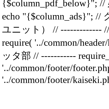
{$column_pdf_below}"; 
echo "{$column_ad
ユニット） // ------------- /
require( '../common/header/he
ッタ部 // ----------- require
'../common/footer/footer.php
'../common/footer/kaisek