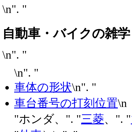
\n". "
自動車・バイクの雑学
\n". "
\n". "
車体の形状
\n". "
車台番号の打刻位置
\n
"ホンダ、". "
三菱
、". "