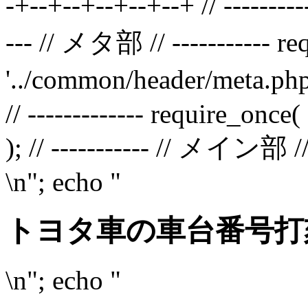
-+--+--+--+--+--+ // ---------
--- // メタ部 // ----------- r
'../common/header/meta.php
// ------------- require_onc
); // ----------- // メイン部 // 
\n"; echo "
トヨタ車の車台番号打
\n"; echo "