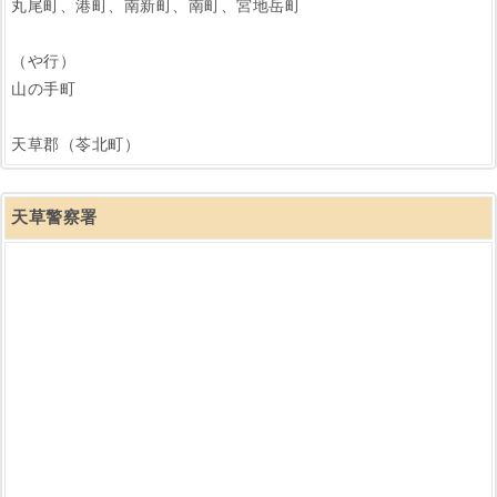
丸尾町、港町、南新町、南町、宮地岳町
（や行）
山の手町
天草郡（苓北町）
天草警察署