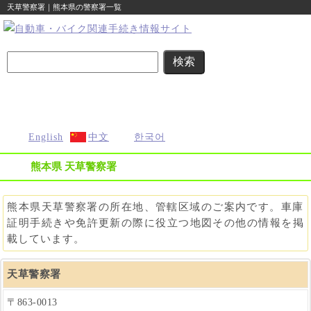
天草警察署｜熊本県の警察署一覧
名義変更
住所変更
車庫証明
その他の
自動車登録
まるわかり
まるわかり
まるわかり
手続き
に関する
ガイド
ガイド
ガイド
ガイド
便利な情報
English
中文
한국어
熊本県 天草警察署
熊本県天草警察署の所在地、管轄区域のご案内です。車庫
証明手続きや免許更新の際に役立つ地図その他の情報を掲
載しています。
天草警察署
〒863-0013