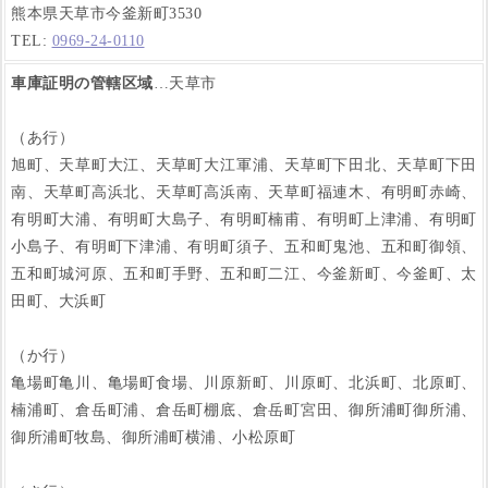
熊本県天草市今釜新町3530
TEL:
0969-24-0110
車庫証明の管轄区域
…天草市
（あ行）
旭町、天草町大江、天草町大江軍浦、天草町下田北、天草町下田
南、天草町高浜北、天草町高浜南、天草町福連木、有明町赤崎、
有明町大浦、有明町大島子、有明町楠甫、有明町上津浦、有明町
小島子、有明町下津浦、有明町須子、五和町鬼池、五和町御領、
五和町城河原、五和町手野、五和町二江、今釜新町、今釜町、太
田町、大浜町
（か行）
亀場町亀川、亀場町食場、川原新町、川原町、北浜町、北原町、
楠浦町、倉岳町浦、倉岳町棚底、倉岳町宮田、御所浦町御所浦、
御所浦町牧島、御所浦町横浦、小松原町