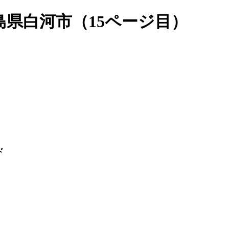
県白河市（15ページ目）
ド