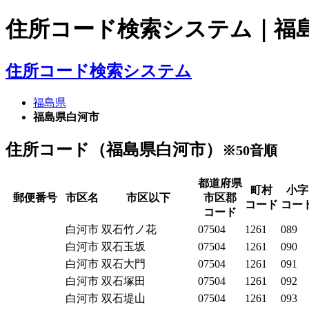
住所コード検索システム｜福島
住所コード検索システム
福島県
福島県白河市
住所コード（福島県白河市）
※50音順
都道府県
町村
小字
郵便番号
市区名
市区以下
市区郡
コード
コー
コード
白河市
双石竹ノ花
07504
1261
089
白河市
双石玉坂
07504
1261
090
白河市
双石大門
07504
1261
091
白河市
双石塚田
07504
1261
092
白河市
双石堤山
07504
1261
093