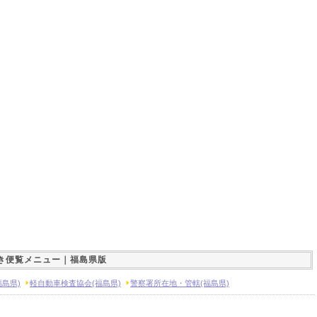
き便覧メニュー｜福島県版
島県)
軽自動車検査協会(福島県)
警察署所在地・管轄(福島県)
、村役場
自動車税事務所(自動車税の窓口)
損害保険会社(自動車保険の窓口)