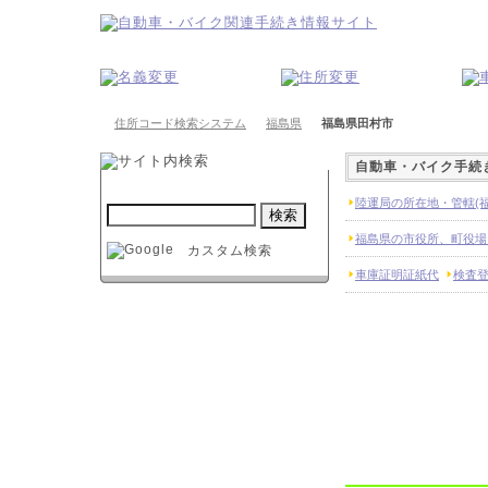
住所コード検索システム
福島県
福島県田村市
自動車・バイク手続
陸運局の所在地・管轄(福
福島県の市役所、町役場
カスタム検索
車庫証明証紙代
検査