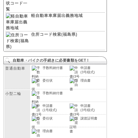
軽自動車車庫届出義務地域
住所コード検索(福島県)
自動車・バイクの手続きに必要書類をGET！
手数料納付書
申請書
普通自動車
(3号様式)
委任状
理由書
手数料納付書
小型二輪
申請書
申請書
(1号様式)
(3号様式)
委任状
譲渡証明書
理由書