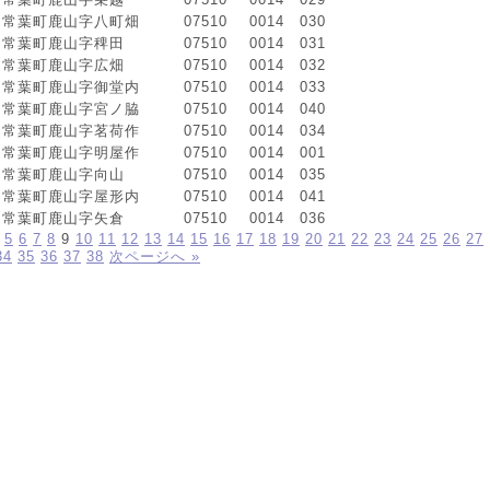
常葉町鹿山字八町畑
07510
0014
030
常葉町鹿山字稗田
07510
0014
031
常葉町鹿山字広畑
07510
0014
032
常葉町鹿山字御堂内
07510
0014
033
常葉町鹿山字宮ノ脇
07510
0014
040
常葉町鹿山字茗荷作
07510
0014
034
常葉町鹿山字明屋作
07510
0014
001
常葉町鹿山字向山
07510
0014
035
常葉町鹿山字屋形内
07510
0014
041
常葉町鹿山字矢倉
07510
0014
036
5
6
7
8
9
10
11
12
13
14
15
16
17
18
19
20
21
22
23
24
25
26
27
34
35
36
37
38
次ページへ »