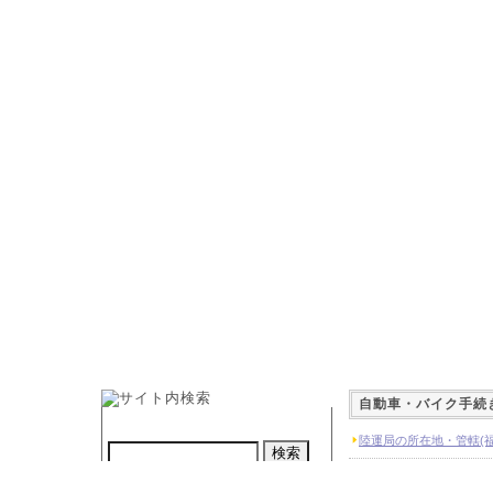
自動車・バイク手続
陸運局の所在地・管轄(福
福島県の市役所、町役場
カスタム検索