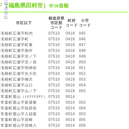
ド（福島県田村市）
※50音順
都道府県
町村
小字
市区以下
市区郡
コード
コード
コード
滝根町広瀬字蛇内
07510
0418
045
滝根町広瀬字町
07510
0418
046
滝根町広瀬字町裏
07510
0418
047
滝根町広瀬字南作
07510
0418
048
滝根町広瀬字宮ノ下
07510
0418
049
滝根町広瀬字宮ノ前
07510
0418
050
滝根町広瀬字明神前
07510
0418
051
滝根町広瀬字矢大臣
07510
0418
052
滝根町広瀬字柳沢
07510
0418
053
滝根町広瀬字山口
07510
0418
054
滝根町広瀬字山ノ下
07510
0418
055
常葉町鹿山（ﾄｷﾜﾏﾁｶﾔﾏ）
07510
0014
常葉町鹿山字新屋敷
07510
0014
002
常葉町鹿山字稲荷前
07510
0014
004
常葉町鹿山字入稲葉
07510
0014
003
常葉町鹿山字岩崎
07510
0014
005
常葉町鹿山字岩崎入
07510
0014
006