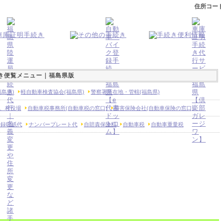
住所コー
き便覧メニュー｜福島県版
島県)
軽自動車検査協会(福島県)
警察署所在地・管轄(福島県)
、村役場
自動車税事務所(自動車税の窓口)
損害保険会社(自動車保険の窓口)
登録印紙代
ナンバープレート代
自賠責保険料
自動車税
自動車重量税