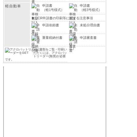
申請書
申請書
軽自動車
（軽1号様式）
（軽3号様式）
▶
OCR申請書の印刷等に関する注意事項
申請依頼書
未処分理由書
重量税納付書
申請審査書
上記書類をご覧・印刷い
ただくには、アクロバッ
トリーダー(無償)が必要
です。