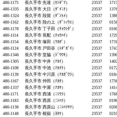
480-1175
長久手市
先達（ｾﾝﾀﾞﾂ）
23537
171
480-1335
長久手市
大日（ﾀﾞｲﾆﾁ）
23537
137
480-1324
長久手市
段留（ﾀﾞﾝﾄﾒ）
23537
138
480-1162
長久手市
段の上（ﾀﾞﾝﾉｳｴ）
23537
015
480-1178
長久手市
丁子田（ﾁｮｳｼﾀﾞ）
23537
016
480-1114
長久手市
長配（ﾁｮｳﾊｲ）
23537
172
480-1154
長久手市
塚田（ﾂｶﾀﾞ）
23537
173
480-1124
長久手市
戸田谷（ﾄﾀﾞｶﾞｲ）
23537
174
480-1346
長久手市
堂脇（ﾄﾞｳﾜｷ）
23537
139
480-1305
長久手市
中井（ﾅｶｲ）
23537
140
480-1108
長久手市
中池（ﾅｶｲｹ）
23537
017
480-1139
長久手市
中川原（ﾅｶｶﾞﾜﾗ）
23537
018
480-1167
長久手市
仲田（ﾅｶﾀ）
23537
175
480-1337
長久手市
中屋（ﾅｶﾔ）
23537
141
480-1171
長久手市
西浦（ﾆｼｳﾗ）
23537
176
480-1183
長久手市
西原（ﾆｼﾊﾗ）
23537
019
480-1138
長久手市
西原山（ﾆｼﾊﾗﾔﾏ）
23537
020
480-1148
長久手市
根嶽（ﾈﾀｹ）
23537
021