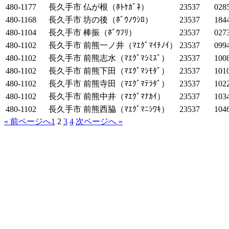
480-1177
長久手市
仏が根（ﾎﾄｹｶﾞﾈ）
23537
028
480-1168
長久手市
坊の後（ﾎﾞｳﾉｳｼﾛ）
23537
184
480-1104
長久手市
棒振（ﾎﾞｳﾌﾘ）
23537
027
480-1102
長久手市
前熊一ノ井（ﾏｴｸﾞﾏｲﾁﾉｲ）
23537
099
480-1102
長久手市
前熊志水（ﾏｴｸﾞﾏｼﾐｽﾞ）
23537
100
480-1102
長久手市
前熊下田（ﾏｴｸﾞﾏｼﾓﾀﾞ）
23537
101
480-1102
長久手市
前熊寺田（ﾏｴｸﾞﾏﾃﾗﾀﾞ）
23537
102
480-1102
長久手市
前熊中井（ﾏｴｸﾞﾏﾅｶｲ）
23537
103
480-1102
長久手市
前熊西脇（ﾏｴｸﾞﾏﾆｼﾜｷ）
23537
104
« 前ページへ
1
2
3
4
次ページへ »