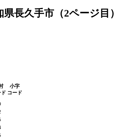
知県長久手市（2ページ目）
村
小字
ード
コード
9
2
5
4
5