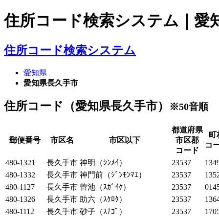
住所コード検索システム｜愛
住所コード検索システム
愛知県
愛知県長久手市
住所コード（愛知県長久手市）
※50音順
都道府県
町
郵便番号
市区名
市区以下
市区郡
コ
コード
480-1321
長久手市
神明（ｼﾝﾒｲ）
23537
134
480-1332
長久手市
神門前（ｼﾞﾝﾓﾝﾏｴ）
23537
135
480-1127
長久手市
菅池（ｽｶﾞｲｹ）
23537
014
480-1326
長久手市
助六（ｽｹﾛｸ）
23537
136
480-1112
長久手市
砂子（ｽﾅｺﾞ）
23537
170