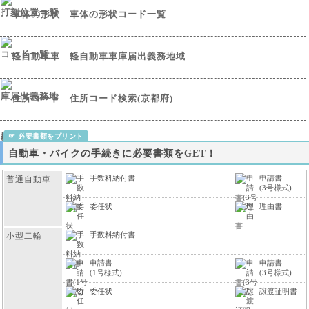
車体の形状コード一覧
軽自動車車庫届出義務地域
住所コード検索(京都府)
自動車・バイクの手続きに必要書類をGET！
手数料納付書
申請書
普通自動車
(3号様式)
委任状
理由書
手数料納付書
小型二輪
申請書
申請書
(1号様式)
(3号様式)
委任状
譲渡証明書