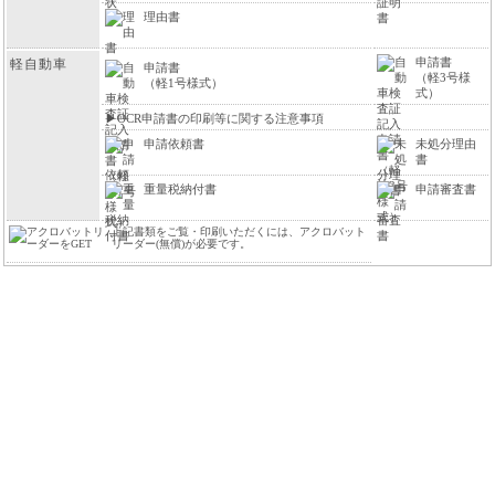
理由書
申請書
軽自動車
申請書
（軽3号様
（軽1号様式）
式）
▶
OCR申請書の印刷等に関する注意事項
申請依頼書
未処分理由
書
重量税納付書
申請審査書
上記書類をご覧・印刷いただくには、アクロバット
リーダー(無償)が必要です。