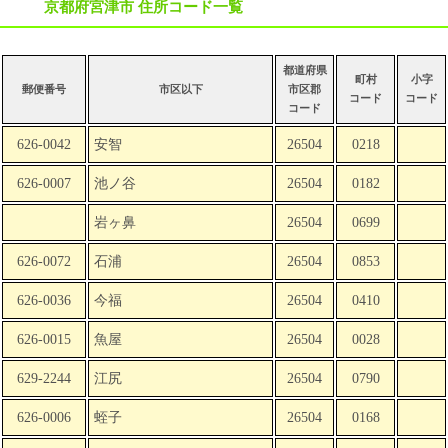
京都府宮津市 住所コード一覧
都道府県
町村
小字
郵便番号
市区以下
市区郡
コード
コード
コード
626-0042
安智
26504
0218
626-0007
池ノ谷
26504
0182
岩ヶ鼻
26504
0699
626-0072
石浦
26504
0853
626-0036
今福
26504
0410
626-0015
魚屋
26504
0028
629-2244
江尻
26504
0790
626-0006
蛭子
26504
0168