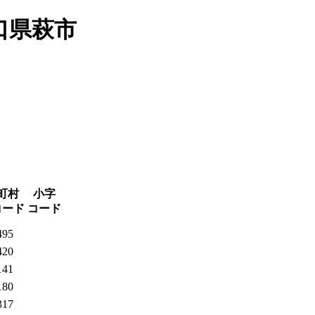
口県萩市
町村
小字
コード
コード
495
420
141
180
317