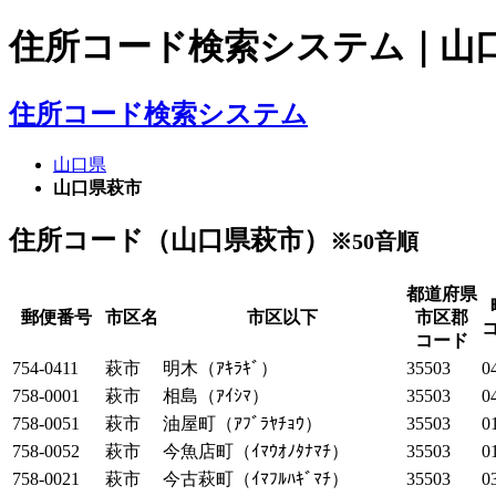
住所コード検索システム｜山
住所コード検索システム
山口県
山口県萩市
住所コード（山口県萩市）
※50音順
都道府県
郵便番号
市区名
市区以下
市区郡
コード
754-0411
萩市
明木（ｱｷﾗｷﾞ）
35503
0
758-0001
萩市
相島（ｱｲｼﾏ）
35503
0
758-0051
萩市
油屋町（ｱﾌﾞﾗﾔﾁｮｳ）
35503
0
758-0052
萩市
今魚店町（ｲﾏｳｵﾉﾀﾅﾏﾁ）
35503
0
758-0021
萩市
今古萩町（ｲﾏﾌﾙﾊｷﾞﾏﾁ）
35503
0