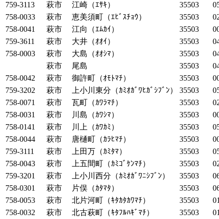
759-3113
萩市
江崎（ｴｻｷ）
35503
0
758-0033
萩市
恵美須町（ｴﾋﾞｽﾁｮｳ）
35503
0
758-0041
萩市
江向（ｴﾑｶｲ）
35503
0
759-3611
萩市
大井（ｵｵｲ）
35503
0
758-0003
萩市
大島（ｵｵｼﾏ）
35503
0
萩市
尾島
35503
0
758-0042
萩市
御許町（ｵﾓﾄﾏﾁ）
35503
0
759-3202
萩市
上小川東分（ｶﾐｵｶﾞﾜﾋｶﾞｼﾌﾞﾝ）
35503
0
758-0071
萩市
瓦町（ｶﾜﾗﾏﾁ）
35503
0
758-0031
萩市
川島（ｶﾜｼﾏ）
35503
0
758-0141
萩市
川上（ｶﾜｶﾐ）
35503
0
758-0044
萩市
唐樋町（ｶﾗﾋﾏﾁ）
35503
0
759-3111
萩市
上田万（ｶﾐﾀﾏ）
35503
0
758-0043
萩市
上五間町（ｶﾐｺﾞｹﾝﾏﾁ）
35503
0
759-3201
萩市
上小川西分（ｶﾐｵｶﾞﾜﾆｼﾌﾞﾝ）
35503
0
758-0301
萩市
片俣（ｶﾀﾏﾀ）
35503
0
758-0053
萩市
北片河町（ｷﾀｶﾀｶﾜﾏﾁ）
35503
0
758-0032
萩市
北古萩町（ｷﾀﾌﾙﾊｷﾞﾏﾁ）
35503
0