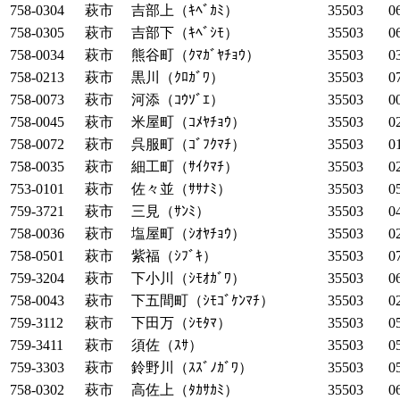
758-0304
萩市
吉部上（ｷﾍﾞｶﾐ）
35503
0
758-0305
萩市
吉部下（ｷﾍﾞｼﾓ）
35503
0
758-0034
萩市
熊谷町（ｸﾏｶﾞﾔﾁｮｳ）
35503
0
758-0213
萩市
黒川（ｸﾛｶﾞﾜ）
35503
0
758-0073
萩市
河添（ｺｳｿﾞｴ）
35503
0
758-0045
萩市
米屋町（ｺﾒﾔﾁｮｳ）
35503
0
758-0072
萩市
呉服町（ｺﾞﾌｸﾏﾁ）
35503
0
758-0035
萩市
細工町（ｻｲｸﾏﾁ）
35503
0
753-0101
萩市
佐々並（ｻｻﾅﾐ）
35503
0
759-3721
萩市
三見（ｻﾝﾐ）
35503
0
758-0036
萩市
塩屋町（ｼｵﾔﾁｮｳ）
35503
0
758-0501
萩市
紫福（ｼﾌﾞｷ）
35503
0
759-3204
萩市
下小川（ｼﾓｵｶﾞﾜ）
35503
0
758-0043
萩市
下五間町（ｼﾓｺﾞｹﾝﾏﾁ）
35503
0
759-3112
萩市
下田万（ｼﾓﾀﾏ）
35503
0
759-3411
萩市
須佐（ｽｻ）
35503
0
759-3303
萩市
鈴野川（ｽｽﾞﾉｶﾞﾜ）
35503
0
758-0302
萩市
高佐上（ﾀｶｻｶﾐ）
35503
0