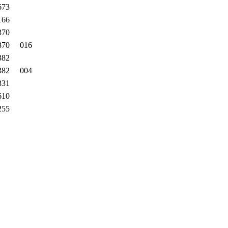
673
166
370
370
016
382
382
004
331
610
255