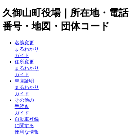
久御山町役場｜所在地・電話
番号・地図・団体コード
名義変更
まるわかり
ガイド
住所変更
まるわかり
ガイド
車庫証明
まるわかり
ガイド
その他の
手続き
ガイド
自動車登録
に関する
便利な情報