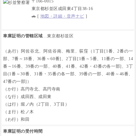
〒166-0015
東京都杉並区成田東4丁目38-16
🚗 [
地図・詳細・音声ナビ
]
車庫証明の管轄区域
…東京都杉並区
（あ行）阿佐谷北、阿佐谷南、梅里、荻窪（1丁目[1番、2番の一
部、7番～18番、36番～60番]、2丁目[1番～5番、11番の一部、14
番～16番、39番の一部、40番、41番、42番・43番の各一部]、3丁
目(1番～30番、31番・35番の各一部、39番の一部、40番～46番、
47番の一部]）
（か行）高円寺北、高円寺南
（な行）成田西、成田東
（は行）堀ノ内（2丁目、3丁目）
（ま行）松ノ木
（わ行）和田
車庫証明の受付時間