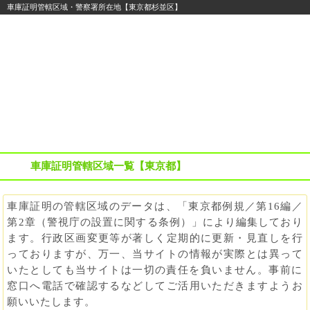
車庫証明管轄区域・警察署所在地【東京都杉並区】
名義変更
住所変更
車庫証明
その他の
自動車登録
まるわかり
まるわかり
まるわかり
手続き
に関する
ガイド
ガイド
ガイド
ガイド
便利な情報
車庫証明管轄区域一覧【東京都】
車庫証明の管轄区域のデータは、「東京都例規／第16編／
第2章（警視庁の設置に関する条例）」により編集しており
ます。行政区画変更等が著しく定期的に更新・見直しを行
っておりますが、万一、当サイトの情報が実際とは異って
いたとしても
当サイトは一切の責任を負いません。事前に
窓口へ電話で確認するなどしてご活用いただきますようお
願いいたします。