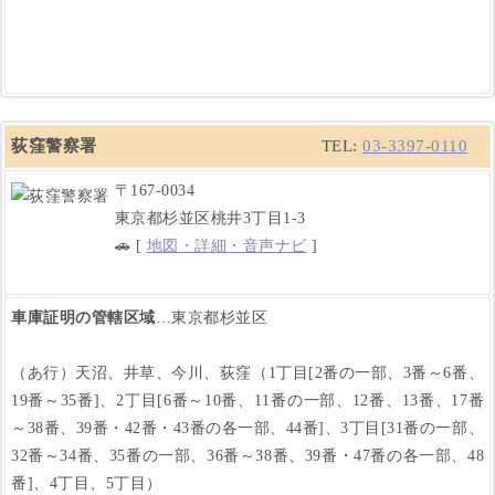
荻窪警察署
TEL:
03-3397-0110
〒167-0034
東京都杉並区桃井3丁目1-3
🚗 [
地図・詳細・音声ナビ
]
車庫証明の管轄区域
…東京都杉並区
（あ行）天沼、井草、今川、荻窪（1丁目[2番の一部、3番～6番、
19番～35番]、2丁目[6番～10番、11番の一部、12番、13番、17番
～38番、39番・42番・43番の各一部、44番]、3丁目[31番の一部、
32番～34番、35番の一部、36番～38番、39番・47番の各一部、48
番]、4丁目、5丁目）