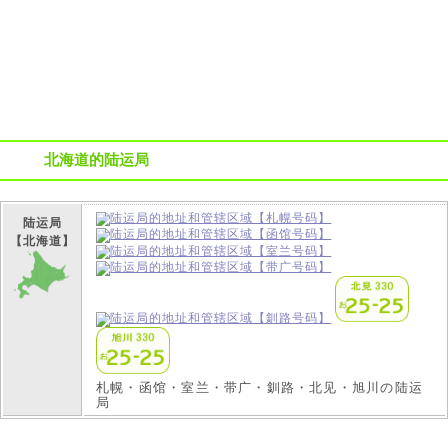
北海道的陆运局
陆运局
【北海道】
札幌・函馆・室兰・带广・釧路・北见・旭川の陆运
局