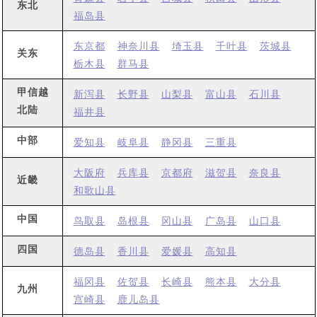
东北
福岛县
东京都
神奈川县
埼玉县
千叶县
茨城县
关东
栃木县
群马县
甲信越
新泻县
长野县
山梨县
富山县
石川县
北陆
福井县
中部
爱知县
岐阜县
静冈县
三重县
大阪府
兵库县
京都府
滋贺县
奈良县
近畿
和歌山县
中国
鸟取县
岛根县
冈山县
广岛县
山口县
四国
德岛县
香川县
爱媛县
高知县
福冈县
佐贺县
长崎县
熊本县
大分县
九州
宫崎县
鹿儿岛县