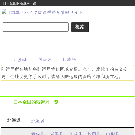
日本全国的陆运局一览
首页
日本全国的
日本全国的
日本全国的
日本全国的轻型
市区镇村
警察署
驾驶执照
汽车检查协会一
机关一览
一览
考场一览
览
English
한국어
日本語
陆运局所在地和各陆运局管辖区域介绍。汽车、摩托车的名义变
更、住址变更等手续时，请确认陆运局的管辖区域和所在地。
日本全国的陆运局一览
北海道
北海道
青森县
岩手县
宫城县
秋田县
山形县