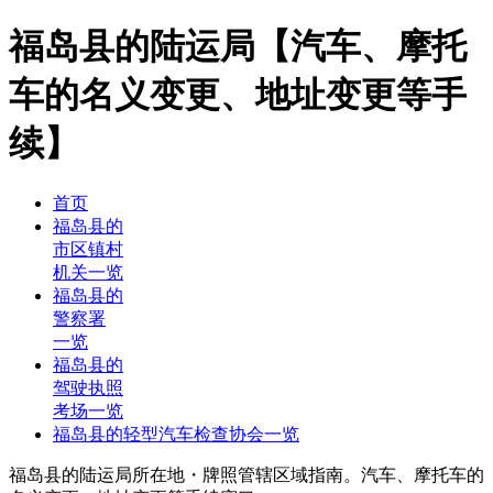
福岛县的陆运局【汽车、摩托
车的名义变更、地址变更等手
续】
首页
福岛县的
市区镇村
机关一览
福岛县的
警察署
一览
福岛县的
驾驶执照
考场一览
福岛县的轻型汽车检查协会一览
福岛县的陆运局所在地・牌照管辖区域指南。汽车、摩托车的