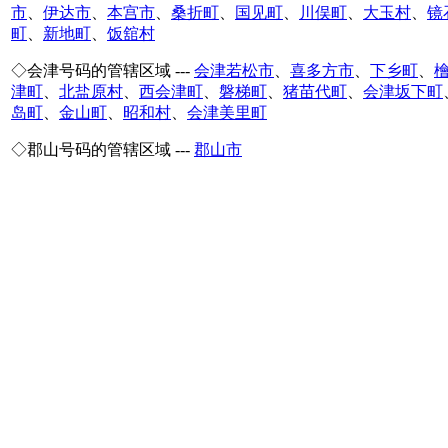
市
、
伊达市
、
本宫市
、
桑折町
、
国见町
、
川俣町
、
大玉村
、
镜
町
、
新地町
、
饭舘村
◇会津号码的管辖区域 ---
会津若松市
、
喜多方市
、
下乡町
、
津町
、
北盐原村
、
西会津町
、
磐梯町
、
猪苗代町
、
会津坂下町
岛町
、
金山町
、
昭和村
、
会津美里町
◇郡山号码的管辖区域 ---
郡山市