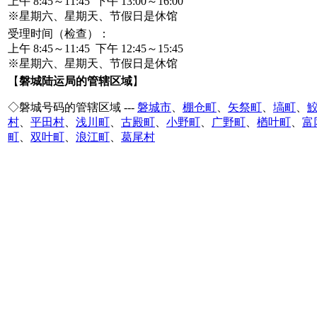
上午 8:45～11:45 下午 13:00～16:00
※星期六、星期天、节假日是休馆
受理时间（检查）：
上午 8:45～11:45 下午 12:45～15:45
※星期六、星期天、节假日是休馆
【
磐城陆运局的管辖区域
】
◇磐城号码的管辖区域 ---
磐城市
、
棚仓町
、
矢祭町
、
塙町
、
村
、
平田村
、
浅川町
、
古殿町
、
小野町
、
广野町
、
楢叶町
、
富
町
、
双叶町
、
浪江町
、
葛尾村