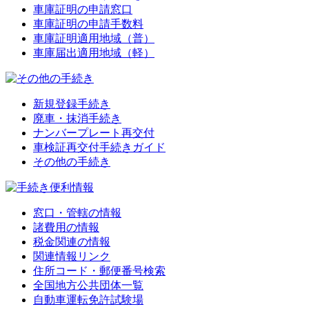
車庫証明の申請窓口
車庫証明の申請手数料
車庫証明適用地域（普）
車庫届出適用地域（軽）
新規登録手続き
廃車・抹消手続き
ナンバープレート再交付
車検証再交付手続きガイド
その他の手続き
窓口・管轄の情報
諸費用の情報
税金関連の情報
関連情報リンク
住所コード・郵便番号検索
全国地方公共団体一覧
自動車運転免許試験場