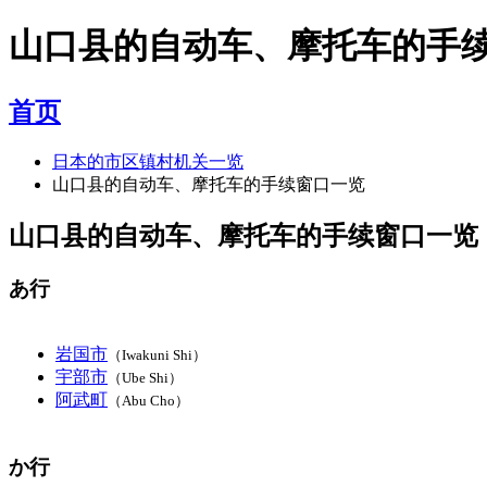
山口县的自动车、摩托车的手
首页
日本的市区镇村机关一览
山口县的自动车、摩托车的手续窗口一览
山口县的自动车、摩托车的手续窗口一览
あ行
岩国市
（Iwakuni Shi）
宇部市
（Ube Shi）
阿武町
（Abu Cho）
か行