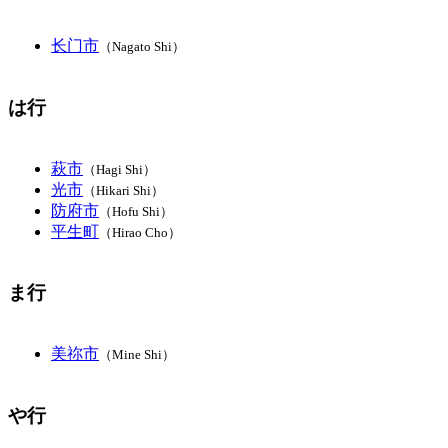
长门市
（Nagato Shi）
は行
萩市
（Hagi Shi）
光市
（Hikari Shi）
防府市
（Hofu Shi）
平生町
（Hirao Cho）
ま行
美祢市
（Mine Shi）
や行