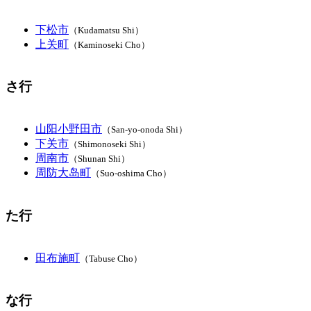
下松市
（Kudamatsu Shi）
上关町
（Kaminoseki Cho）
さ行
山阳小野田市
（San-yo-onoda Shi）
下关市
（Shimonoseki Shi）
周南市
（Shunan Shi）
周防大岛町
（Suo-oshima Cho）
た行
田布施町
（Tabuse Cho）
な行