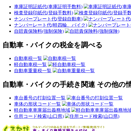
車庫証明証紙代(車庫証明手数料)
検査登録印紙代(登録手数料)
ナンバープレート代(登録自動車)
ナンバーレート代(軽四輪、バイク)
自賠責保険料(強制保険)
自動車・バイクの税金を調べる
自動車税一覧
軽自動車税一覧
自動車重量税一覧
自動車・バイクの手続き関連 その他の
車台番号の打刻位置一覧
車体の形状コード一覧
軽自動車車庫届出義務地域
住所コード検索(山口県)