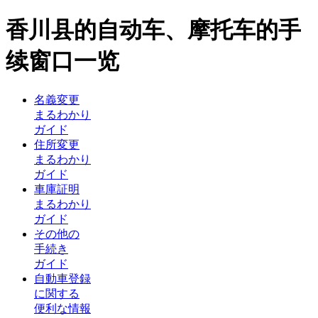
香川县的自动车、摩托车的手
续窗口一览
名義変更
まるわかり
ガイド
住所変更
まるわかり
ガイド
車庫証明
まるわかり
ガイド
その他の
手続き
ガイド
自動車登録
に関する
便利な情報