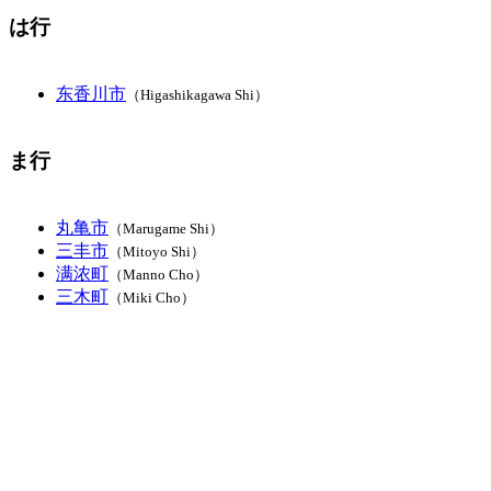
は行
东香川市
（Higashikagawa Shi）
ま行
丸亀市
（Marugame Shi）
三丰市
（Mitoyo Shi）
满浓町
（Manno Cho）
三木町
（Miki Cho）