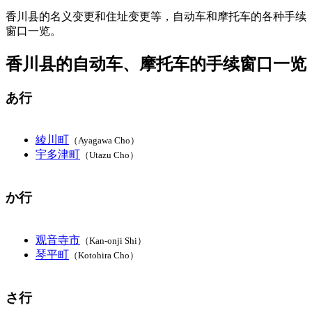
香川县的名义变更和住址变更等，自动车和摩托车的各种手续
窗口一览。
香川县的自动车、摩托车的手续窗口一览
あ行
綾川町
（Ayagawa Cho）
宇多津町
（Utazu Cho）
か行
观音寺市
（Kan-onji Shi）
琴平町
（Kotohira Cho）
さ行