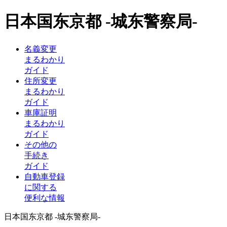
日本国东京都 -城东警察局-
名義変更
まるわかり
ガイド
住所変更
まるわかり
ガイド
車庫証明
まるわかり
ガイド
その他の
手続き
ガイド
自動車登録
に関する
便利な情報
日本国东京都 -城东警察局-