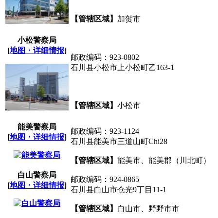
【管辖区域】
加贺市
小松警察局
[
地图・详细情报
]
邮政编码：923-0802
石川县小松市上小松町乙163-1
【管辖区域】
小松市
能美警察局
邮政编码：923-1124
[
地图・详细情报
]
石川县能美市三道山町Chi28
【管辖区域】
能美市、能美郡（川北町）
白山警察局
邮政编码：924-0865
[
地图・详细情报
]
石川县白山市仓光9丁目11-1
【管辖区域】
白山市、野野市市