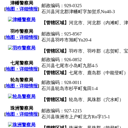
津幡警察局
邮政编码：929-0325
[
地图・详细情报
]
石川县河北郡津幡町字加贺爪Nu40-3
【管辖区域】
河北市、河北郡（内滩町、
羽咋警察局
邮政编码：925-8567
[
地图・详细情报
]
石川县羽咋市旭町Yu20-4
【管辖区域】
羽咋市、羽咋郡（志贺町、
邮政编码：926-0852
七尾警察局
石川县七尾市小岛町九部4-5
[
地图・详细情报
]
【管辖区域】
七尾市、鹿岛郡（中能登町
轮岛警察局
邮政编码：928-0011
[
地图・详细情报
]
石川县轮岛市杉平町鬼田1-4
【管辖区域】
轮岛市、凤珠郡（穴水町）
珠洲警察局
邮政编码：927-1215
[
地图・详细情报
]
石川县珠洲市上户町北方Ro字15-1
【管辖区域】
珠洲市、凤珠郡（能登町）