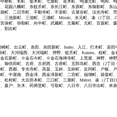
、中桥町、长町、梨木町、七屋町、並木町、鸣瀬元町、鸣和、
町、花园八幡町、东蚊爪町、东长江町、东原町、东御影町、东
、袋町、二日市町、不動寺町、不室町、古屋谷町、法光寺町、
池新町、三池町、三浦町、Mizuki、水元町、凑（1丁目、2丁目
、宫保町、弥勒町、向中町、武藏町、元菊町、元町、百坂町、
町、割出町
粟崎町、出云町、糸田、糸田新町、Inaho、入江、打木町、亩
町、大河端西、大河端町、押野、蚊爪町、Katatsu、桂町
※金石新町、※金石今町、※金石海禅寺町、上荒屋、神野、神
、御供田町、古府、古府西、古府町、五郎岛町、西念（2丁目
和町、西都、专光寺町、高畠、玉鉾、玉鉾町、近冈町、户板、
屋町、中屋南、西金泽、西金泽新町、二宫町、福增町、袋畠町
村町、大豆田本町、三口町、三屋町、Midori、凑（2丁目[1番
、森户、矢木、药师堂町、弓取町、八日市、八日市出町、米泉