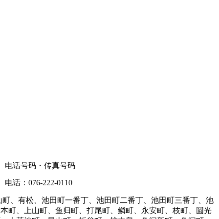
电话号码・传真号码
电话：076-222-0110
山町、有松、池田町一番丁、池田町二番丁、池田町三番丁、池
野本町、上山町、鱼归町、打尾町、鳞町、永安町、枝町、圆光