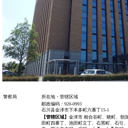
警察局
所在地・管辖区域
邮政编码：920-0993
石川县金泽市下本多町六番丁15-1
【管辖区域】
金泽市 相合谷町、晓町、朝
田町四番丁、池田町立丁、石黑町、石引