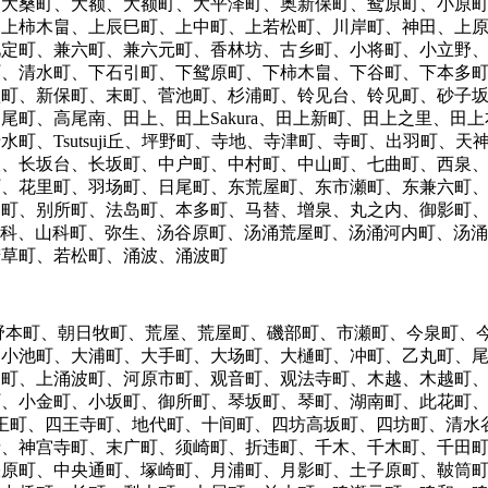
、大桑町、大额、大额町、大平泽町、奥新保町、鸳原町、小原
、上柿木畠、上辰巳町、上中町、上若松町、川岸町、神田、上
见定町、兼六町、兼六元町、香林坊、古乡町、小将町、小立野
、芝原町、清水町、下石引町、下鸳原町、下柿木畠、下谷町、下本
竪町、新保町、末町、菅池町、杉浦町、铃见台、铃见町、砂子
尾町、高尾南、田上、田上Sakura、田上新町、田上之里、田
町、Tsutsuji丘、坪野町、寺地、寺津町、寺町、出羽町、
坂、长坂台、长坂町、中户町、中村町、中山町、七曲町、西泉
町、花里町、羽场町、日尾町、东荒屋町、东市瀬町、东兼六町
和町、别所町、法岛町、本多町、马替、增泉、丸之内、御影町
、山科、山科町、弥生、汤谷原町、汤涌荒屋町、汤涌河内町、汤
若草町、若松町、涌波、涌波町
野本町、朝日牧町、荒屋、荒屋町、磯部町、市瀬町、今泉町、
、小池町、大浦町、大手町、大场町、大樋町、冲町、乙丸町、
内町、上涌波町、河原市町、观音町、观法寺町、木越、木越町
町、小金町、小坂町、御所町、琴坂町、琴町、湖南町、此花町
王町、四王寺町、地代町、十间町、四坊高坂町、四坊町、清水
寺、神宫寺町、末广町、须崎町、折违町、千木、千木町、千田
俵原町、中央通町、塚崎町、月浦町、月影町、土子原町、鞁筒