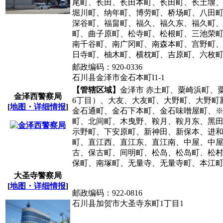
尾町、长田、长田本町、长田町、长土塀
堀川町、纳年町、博劳町、桥场町、八田
深谷町、福畠町、福久、福久东、福久町
町、曲子原町、松寺町、松根町、三池荣町、三
南千谷町、南广冈町、南森本町、宫野町
日寺町、柚木町、横枕町、吉原町、六枚
邮政编码：920-0336
石川县金泽市金石本町I1-1
【管辖区域】
金泽市 赤土町、粟崎浜町、
金泽西警察局
6丁目）、大友、大友町、大野町、大野町新
[
地图・详细情报
]
金石通町、金石下本町、金石味噌屋町、
町、北间町、木曳野、鞍月、鞍月东、黑田
示野町、下安原町、新神田、新保本、进
町、直江西、直江东、直江南、中屋、中
古、保古町、间明町、松岛、松岛町、松村、松
保町、南塚町、无量寺、无量寺町、本江町
大圣寺警察局
[
地图・详细情报
]
邮政编码：922-0816
石川县加贺市大圣寺东町1丁目1