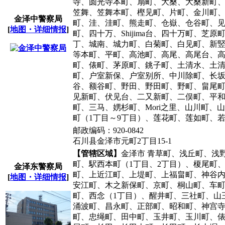
寺、圆光寺本町、扇町、大桑、大桑新町
笠舞、笠舞本町、樫见町、片町、金川町
金泽中警察局
町、洼、洼町、熊走町、仓嶽、仓谷町、
[
地图・详细情报
]
町、四十万、Shijima台、四十万町
丁、城南、城力町、白菊町、白见町、新
等本町、平町、高池町、高尾、高尾台、高
町、俵町、茅原町、銚子町、土清水、土清水
町、户室新保、户室别所、中川除町、长
谷、额谷町、野田、野田町、野町、畠尾
见新町、伏见台、二又新町、二俣町、平
町、三马、娚杉町、Mori之里、山川町
町（1丁目～9丁目）、莲花町、莲如町、
邮政编码：920-0842
石川县金泽市元町2丁目15-1
【管辖区域】
金泽市 青草町、浅丘町、浅
町、駅西本町（1丁目、2丁目）、榎尾町
金泽东警察局
町、上近江町、上堤町、上福畠町、神谷
[
地图・详细情报
]
安江町、木之新保町、京町、桐山町、车
町、西念（1丁目）、醒井町、三社町、山
涌波町、昌永町、正部町、昭和町、神宫
町、忠绳町、田中町、玉井町、玉川町、