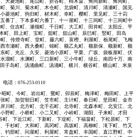
町、大菱池町、尾山町、折谷町、柿木畠、角间新町、角间町、
原町、菊川、菊水町、木仓町、北袋町、清川町、清瀬町、国见
、小菱池町、驹归町、材木町、幸町、樱町、里见町、三十苅
多町五番丁、下本多町六番丁、十一屋町、十三间町、十三间町中
坂町、住吉町、瀬领町、千日町、大工町、田井町、太阳丘、平
上本町、田上町、宝町、舘町、舘山町、辰巳町、竪町、田岛
天神町、传燈寺町、堂町、藤六町、富樫、利屋町、栃尾町、飞梅
、西市瀬町、西大桑町、锦町、额乙丸町、额新保、额新町、额
、东町、光丘、久安、菱池小原町、平栗、广坂、袋板屋町、伏
、水溜町、水渊町、三口新町、三小牛町、绿丘、南四十万、南
涌田子岛町、汤涌曲町、汤涌町、横川、横谷町、横山町、米泉
电话：076-253-0110
今昭町、今町、岩出町、鶯町、卯辰町、梅泽町、梅田町、上平
尾张町、加贺朝日町、笠市町、主计町、春日町、坚田町、金市
、岸川町、北方町、北千石町、北寺町、北森本町、北安江、北
、小野町、小桥町、小二又町、小岭町、湖阳、子来町、才田
谷町、下近江町、下新町、下堤町、下福畠町、下松原町、下
町、千杉町、大和町、高冈町、高坂町、高柳町、滝下町、竹又
町、钓部町、问屋町、利屋町、常盘町、丰国町、直江野町、中