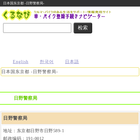
日本国东京都 -日野警察局-
名義変更
住所変更
車庫証明
その他の
自動車登録
まるわかり
まるわかり
まるわかり
手続き
に関する
ガイド
ガイド
ガイド
ガイド
便利な情報
English
한국어
日本語
日本国东京都 -日野警察局-
日野警察局
日野警察局
地址：东京都日野市日野589-1
邮政编码：
191-0012