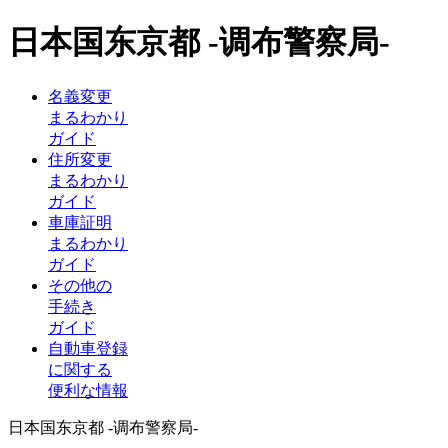
日本国东京都 -调布警察局-
名義変更
まるわかり
ガイド
住所変更
まるわかり
ガイド
車庫証明
まるわかり
ガイド
その他の
手続き
ガイド
自動車登録
に関する
便利な情報
日本国东京都 -调布警察局-