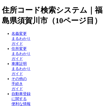
住所コード検索システム｜福
島県須賀川市（10ページ目）
名義変更
まるわかり
ガイド
住所変更
まるわかり
ガイド
車庫証明
まるわかり
ガイド
その他の
手続き
ガイド
自動車登録
に関する
便利な情報