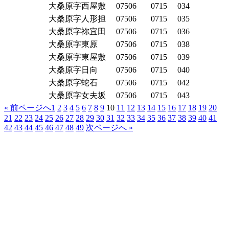
大桑原字西屋敷
07506
0715
034
大桑原字人形担
07506
0715
035
大桑原字祢宜田
07506
0715
036
大桑原字東原
07506
0715
038
大桑原字東屋敷
07506
0715
039
大桑原字日向
07506
0715
040
大桑原字蛇石
07506
0715
042
大桑原字女夫坂
07506
0715
043
« 前ページへ
1
2
3
4
5
6
7
8
9
10
11
12
13
14
15
16
17
18
19
20
21
22
23
24
25
26
27
28
29
30
31
32
33
34
35
36
37
38
39
40
41
42
43
44
45
46
47
48
49
次ページへ »