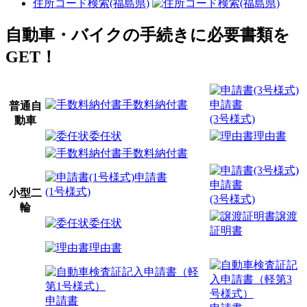
住所コード検索(福島県)
自動車・バイクの手続きに必要書類を
GET！
手数料納付書
申請書
普通自
(3号様式)
動車
委任状
理由書
手数料納付書
申請書
申請書
(1号様式)
小型二
(3号様式)
輪
譲渡
委任状
証明書
理由書
申請書