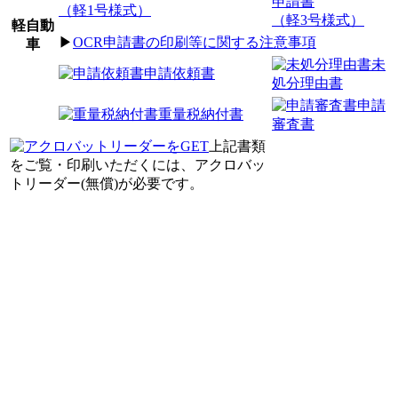
申請書
（軽1号様式）
（軽3号様式）
軽自動
▶
OCR申請書の印刷等に関する注意事項
車
未
申請依頼書
処分理由書
申請
重量税納付書
審査書
上記書類
をご覧・印刷いただくには、アクロバッ
トリーダー(無償)が必要です。