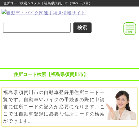
住所コード検索システム｜福島県須賀川市（28ページ目）
名義変更
住所変更
車庫証明
その他の
自動車登録
まるわかり
まるわかり
まるわかり
手続き
に関する
ガイド
ガイド
ガイド
ガイド
便利な情報
住所コード検索【福島県須賀川市】
福島県須賀川市の自動車登録用住所コード一
覧です。自動車やバイクの手続きの際に申請
書に住所コードの記入が必要になります。こ
こでは自動車登録に必要な住所コードの検索
ができます。