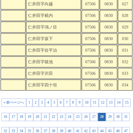
仁井田字向越
07506
0830
027
仁井田字糀内
07506
0830
028
仁井田字鴻ノ目
07506
0830
029
仁井田字坂下
07506
0830
030
仁井田字佐平治
07506
0830
031
仁井田字猿池
07506
0830
032
仁井田字沢田
07506
0830
033
仁井田字四十坦
07506
0830
034
« 前ページへ
1
2
3
4
5
6
7
8
9
10
11
12
13
14
15
16
17
18
19
20
21
22
23
24
25
26
27
28
29
30
31
32
33
34
35
36
37
38
39
40
41
42
43
44
45
46
47