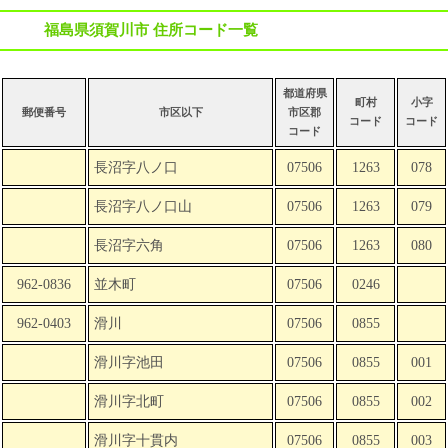
福島県須賀川市 住所コード一覧
都道府県
町村
小字
郵便番号
市区以下
市区郡
コード
コード
コード
長沼字八ノ口
07506
1263
078
長沼字八ノ口山
07506
1263
079
長沼字六角
07506
1263
080
962-0836
並木町
07506
0246
962-0403
滑川
07506
0855
滑川字池田
07506
0855
001
滑川字北町
07506
0855
002
滑川字十貫内
07506
0855
003