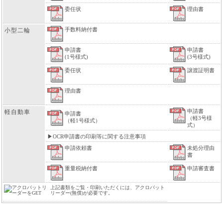
委任状
理由書
手数料納付書
小型二輪
申請書
申請書
(1号様式)
(3号様式)
委任状
譲渡証明書
理由書
申請書
軽自動車
申請書
（軽3号様
（軽1号様式）
式）
▶
OCR申請書の印刷等に関する注意事項
申請依頼書
未処分理由
書
重量税納付書
申請審査書
上記書類をご覧・印刷いただくには、アクロバット
リーダー(無償)が必要です。