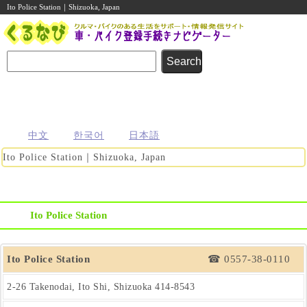
Ito Police Station｜Shizuoka, Japan
名義変更
住所変更
車庫証明
その他の
自動車登録
まるわかり
まるわかり
まるわかり
手続き
に関する
ガイド
ガイド
ガイド
ガイド
便利な情報
中文
한국어
日本語
Ito Police Station｜Shizuoka, Japan
Ito Police Station
Ito Police Station
☎ 0557-38-0110
2-26 Takenodai, Ito Shi, Shizuoka
414-8543