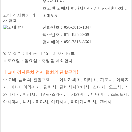
우658-0046
효고켄 고베시 히가시나다쿠 미카게혼마치 1
고베 경자동차 검
초메5-5
사 협회
전화번호：050-3816-1847
팩스번호：
078-855-2969
검사예약：050-3818-8661
업무 접수：8:45～11:45 13:00～16:00
※토요일・일요일・축일을 제외한다
【
고베 경자동차 검사 협회의 관할구역
】
◇고베 넘버의 관할구역 --- 이나가와초, 다카초, 가토시, 아와지
시, 미나미아와지시, 단바시, 단바사사야마시, 산다시, 오노시, 가
와니시시, 미키시, 다카라즈카시, 니시와키시, 이타미시, 스모토시,
아시야시, 니시노미야시, 아카시시, 아마가사키시, 고베시