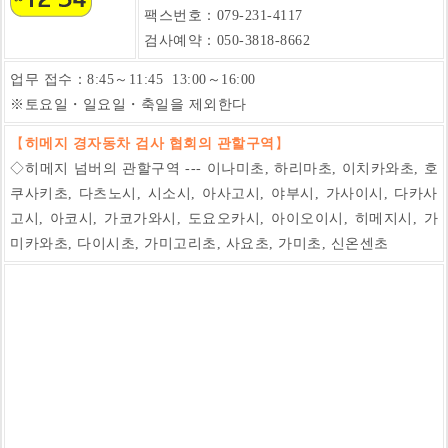
팩스번호：
079-231-4117
검사예약：050-3818-8662
업무 접수：8:45～11:45 13:00～16:00
※토요일・일요일・축일을 제외한다
【
히메지 경자동차 검사 협회의 관할구역
】
◇히메지 넘버의 관할구역 --- 이나미초, 하리마초, 이치카와초, 호
쿠사키초, 다츠노시, 시소시, 아사고시, 야부시, 가사이시, 다카사
고시, 아코시, 가코가와시, 도요오카시, 아이오이시, 히메지시, 가
미카와초, 다이시초, 가미고리초, 사요초, 가미초, 신온센초