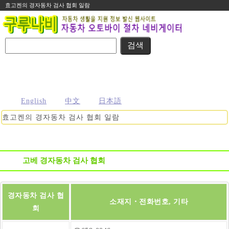
효고켄의 경자동차 검사 협회 일람
名義変更
住所変更
車庫証明
その他の
自動車登録
まるわかり
まるわかり
まるわかり
手続き
に関する
ガイド
ガイド
ガイド
ガイド
便利な情報
English
中文
日本語
효고켄의 경자동차 검사 협회 일람
고베 경자동차 검사 협회
경자동차 검사 협
소재지・전화번호, 기타
회