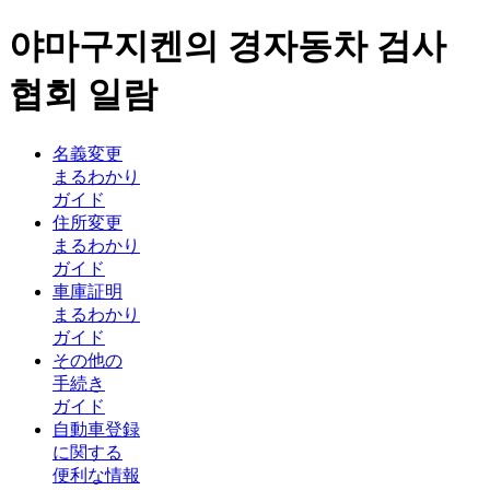
야마구지켄의 경자동차 검사
협회 일람
名義変更
まるわかり
ガイド
住所変更
まるわかり
ガイド
車庫証明
まるわかり
ガイド
その他の
手続き
ガイド
自動車登録
に関する
便利な情報