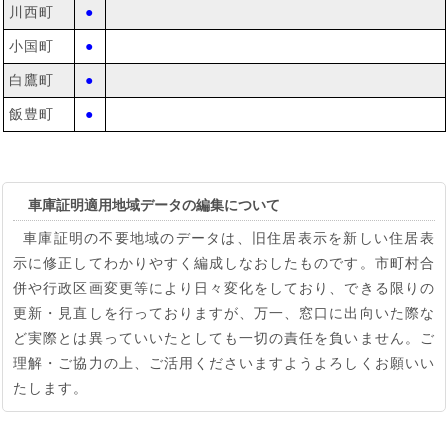
川西町
●
小国町
●
白鷹町
●
飯豊町
●
車庫証明適用地域データの編集について
車庫証明の不要地域のデータは、旧住居表示を新しい住居表
示に修正してわかりやすく編成しなおしたものです。市町村合
併や行政区画変更等により日々変化をしており、できる限りの
更新・見直しを行っておりますが、万一、窓口に出向いた際な
ど実際とは異っていいたとしても一切の責任を負いません。ご
理解・ご協力の上、ご活用くださいますようよろしくお願いい
たします。