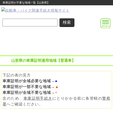
車庫証明が不要な地域一覧【山形県】
名義変更
住所変更
車庫証明
その他の
自動車登録
まるわかり
まるわかり
まるわかり
手続き
に関する
ガイド
ガイド
ガイド
ガイド
便利な情報
山形県の車庫証明適用地域【普通車】
下記の表の見方
車庫証明が全域必要な地域
→
●
車庫証明が一部不要な地域
→
▲
車庫証明が全域不要な地域
→
×
念のため、
車庫証明手続き
にとりかかる前に各管轄の
警察
署
へご確認ください。