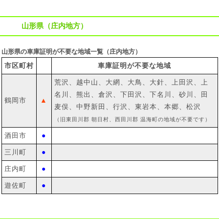
山形県（庄内地方）
山形県の車庫証明が不要な地域一覧（庄内地方）
市区町村
車庫証明が不要な地域
荒沢、越中山、大網、大鳥、大針、上田沢、上
名川、熊出、倉沢、下田沢、下名川、砂川、田
鶴岡市
▲
麦俣、中野新田、行沢、東岩本、本郷、松沢
（旧東田川郡 朝日村、西田川郡 温海町の地域が不要です）
酒田市
●
三川町
●
庄内町
●
遊佐町
●