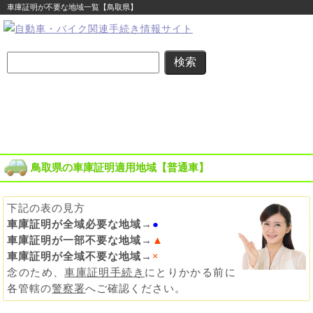
車庫証明が不要な地域一覧【鳥取県】
名義変更
住所変更
車庫証明
その他の
自動車登録
まるわかり
まるわかり
まるわかり
手続き
に関する
ガイド
ガイド
ガイド
ガイド
便利な情報
鳥取県の車庫証明適用地域【普通車】
下記の表の見方
車庫証明が全域必要な地域
→
●
車庫証明が一部不要な地域
→
▲
車庫証明が全域不要な地域
→
×
念のため、
車庫証明手続き
にとりかかる前に
各管轄の
警察署
へご確認ください。