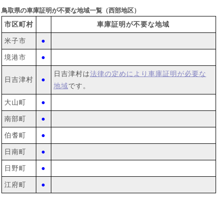
鳥取県の車庫証明が不要な地域一覧（西部地区）
市区町村
車庫証明が不要な地域
米子市
●
境港市
●
日吉津村は
法律の定めにより車庫証明が必要な
日吉津村
●
地域
です。
大山町
●
南部町
●
伯耆町
●
日南町
●
日野町
●
江府町
●