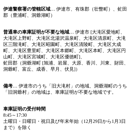
伊達警察署の管轄区域
… 伊達市、有珠郡（壮瞥町）、虻田
郡（豊浦町、洞爺湖町）
普通車の車庫証明が不要な地域
… 伊達市 [大滝区愛地町、
大滝区上野町、大滝区北湯沢温泉町、大滝区清原町、大滝
区三階滝町、大滝区昭園町、大滝区清陵町、大滝区大成
町、大滝区豊里町、大滝区本郷町、大滝区本町、大滝区円
山町、大滝区宮城町、大滝区優徳町]、
虻田郡（洞爺湖町 [旭浦、岩屋、大原、香川、川東、財田、
洞爺町、富丘、成香、早月、伏見]）
備考
… 伊達市のうち「旧大滝村」の地域、洞爺湖町のうち
「旧洞爺村」の地域は、車庫証明が不要な地域です。
車庫証明の受付時間
8:45～17:30
土曜日・日曜日・祝日及び年末年始（12月29日から1月3日
まで）を除く