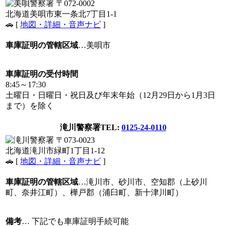
〒072-0002
北海道美唄市東一条北7丁目1-1
🚗 [
地図・詳細・音声ナビ
]
車庫証明の管轄区域
…美唄市
車庫証明の受付時間
8:45～17:30
土曜日・日曜日・祝日及び年末年始（12月29日から1月3日
まで）を除く
滝川警察署
TEL:
0125-24-0110
〒073-0023
北海道滝川市緑町1丁目1-12
🚗 [
地図・詳細・音声ナビ
]
車庫証明の管轄区域
…滝川市、砂川市、空知郡（上砂川
町、奈井江町）、樺戸郡（浦臼町、新十津川町）
備考
… 下記でも車庫証明手続可能