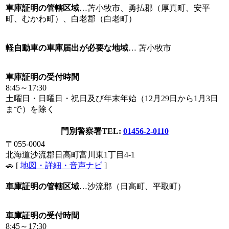
車庫証明の管轄区域
…苫小牧市、勇払郡（厚真町、安平
町、むかわ町）、白老郡（白老町）
軽自動車の車庫届出が必要な地域
… 苫小牧市
車庫証明の受付時間
8:45～17:30
土曜日・日曜日・祝日及び年末年始（12月29日から1月3日
まで）を除く
門別警察署
TEL:
01456-2-0110
〒055-0004
北海道沙流郡日高町富川東1丁目4-1
🚗 [
地図・詳細・音声ナビ
]
車庫証明の管轄区域
…沙流郡（日高町、平取町）
車庫証明の受付時間
8:45～17:30