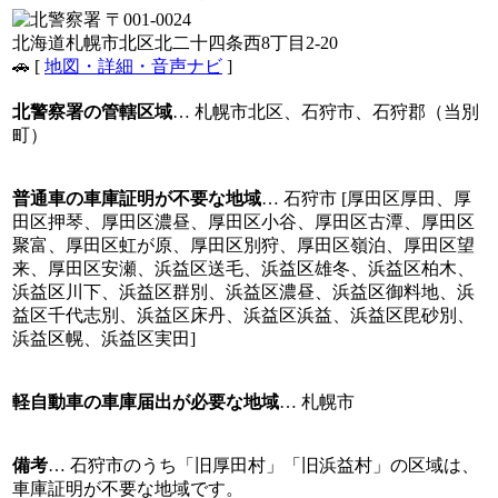
〒001-0024
北海道札幌市北区北二十四条西8丁目2-20
🚗 [
地図・詳細・音声ナビ
]
北警察署の管轄区域
… 札幌市北区、石狩市、石狩郡（当別
町）
普通車の車庫証明が不要な地域
… 石狩市 [厚田区厚田、厚
田区押琴、厚田区濃昼、厚田区小谷、厚田区古潭、厚田区
聚富、厚田区虹が原、厚田区別狩、厚田区嶺泊、厚田区望
来、厚田区安瀬、浜益区送毛、浜益区雄冬、浜益区柏木、
浜益区川下、浜益区群別、浜益区濃昼、浜益区御料地、浜
益区千代志別、浜益区床丹、浜益区浜益、浜益区毘砂別、
浜益区幌、浜益区実田]
軽自動車の車庫届出が必要な地域
… 札幌市
備考
… 石狩市のうち「旧厚田村」「旧浜益村」の区域は、
車庫証明が不要な地域です。