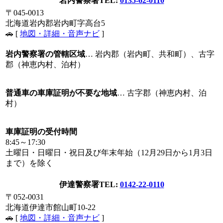
岩内警察署
TEL:
0135-62-0110
〒045-0013
北海道岩内郡岩内町字高台5
🚗 [
地図・詳細・音声ナビ
]
岩内警察署の管轄区域
… 岩内郡（岩内町、共和町）、古字
郡（神恵内村、泊村）
普通車の車庫証明が不要な地域
… 古字郡（神恵内村、泊
村）
車庫証明の受付時間
8:45～17:30
土曜日・日曜日・祝日及び年末年始（12月29日から1月3日
まで）を除く
伊達警察署
TEL:
0142-22-0110
〒052-0031
北海道伊達市館山町10-22
🚗 [
地図・詳細・音声ナビ
]