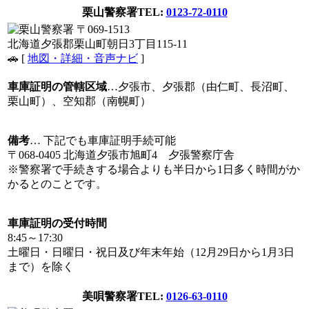
栗山警察署
TEL:
0123-72-0110
〒069-1513
北海道夕張郡栗山町朝日3丁目115-11
🚗 [
地図・詳細・音声ナビ
]
車庫証明の管轄区域
…夕張市、夕張郡（由仁町、長沼町、
栗山町）、空知郡（南幌町）
備考
… 下記でも車庫証明手続可能
〒068-0405 北海道夕張市旭町4 夕張警察庁舎
※警察署で手続きする場合よりも半日から1日多く時間がか
かるとのことです。
車庫証明の受付時間
8:45～17:30
土曜日・日曜日・祝日及び年末年始（12月29日から1月3日
まで）を除く
美唄警察署
TEL:
0126-63-0110