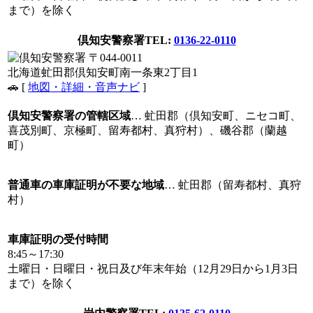
まで）を除く
倶知安警察署
TEL:
0136-22-0110
〒044-0011
北海道虻田郡倶知安町南一条東2丁目1
🚗 [
地図・詳細・音声ナビ
]
倶知安警察署の管轄区域
… 虻田郡（倶知安町、ニセコ町、
喜茂別町、京極町、留寿都村、真狩村）、磯谷郡（蘭越
町）
普通車の車庫証明が不要な地域
… 虻田郡（留寿都村、真狩
村）
車庫証明の受付時間
8:45～17:30
土曜日・日曜日・祝日及び年末年始（12月29日から1月3日
まで）を除く