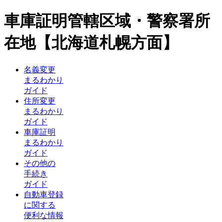
車庫証明管轄区域・警察署所
在地【北海道札幌方面】
名義変更
まるわかり
ガイド
住所変更
まるわかり
ガイド
車庫証明
まるわかり
ガイド
その他の
手続き
ガイド
自動車登録
に関する
便利な情報