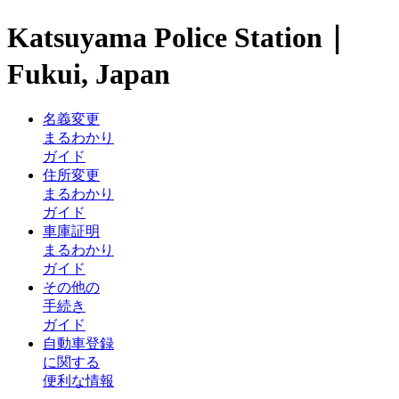
Katsuyama Police Station｜
Fukui, Japan
名義変更
まるわかり
ガイド
住所変更
まるわかり
ガイド
車庫証明
まるわかり
ガイド
その他の
手続き
ガイド
自動車登録
に関する
便利な情報