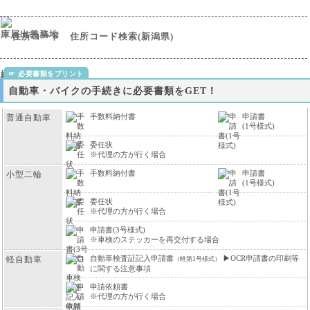
住所コード検索(新潟県)
自動車・バイクの手続きに必要書類をGET！
手数料納付書
申請書
普通自動車
(1号様式)
委任状
※代理の方が行く場合
手数料納付書
申請書
小型二輪
(1号様式)
委任状
※代理の方が行く場合
申請書(3号様式)
※車検のステッカーを再交付する場合
自動車検査証記入申請書
▶
OCR申請書の印刷等
軽自動車
（軽第1号様式）
に関する注意事項
申請依頼書
※代理の方が行く場合