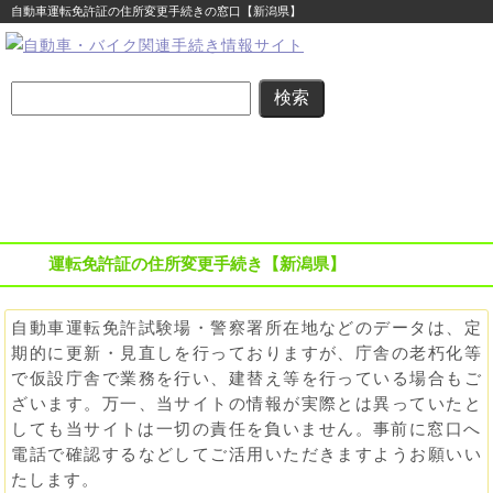
自動車運転免許証の住所変更手続きの窓口【新潟県】
名義変更
住所変更
車庫証明
その他の
自動車登録
まるわかり
まるわかり
まるわかり
手続き
に関する
ガイド
ガイド
ガイド
ガイド
便利な情報
運転免許証の住所変更手続き【新潟県】
自動車運転免許試験場・警察署所在地などのデータは、定
期的に更新・見直しを行っておりますが、庁舎の老朽化等
で仮設庁舎で業務を行い、建替え等を行っている場合もご
ざいます。万一、当サイトの情報が実際とは異っていたと
しても
当サイトは一切の責任を負いません。事前に窓口へ
電話で確認するなどしてご活用いただきますようお願いい
たします。