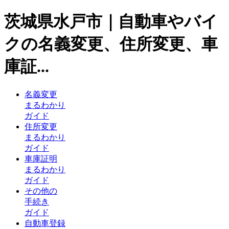
茨城県水戸市｜自動車やバイ
クの名義変更、住所変更、車
庫証...
名義変更
まるわかり
ガイド
住所変更
まるわかり
ガイド
車庫証明
まるわかり
ガイド
その他の
手続き
ガイド
自動車登録