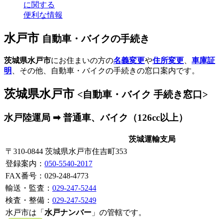
に関する
便利な情報
水戸市
自動車・バイクの手続き
茨城県水戸市
にお住まいの方の
名義変更
や
住所変更
、
車庫証
明
、その他、自動車・バイクの手続きの窓口案内です。
茨城県水戸市
<自動車・バイク 手続き窓口>
水戸陸運局 ➡ 普通車、バイク（126cc以上）
茨城運輸支局
〒310-0844 茨城県水戸市住吉町353
登録案内
：
050-5540-2017
FAX番号：029-248-4773
輸送・監査：
029-247-5244
検査・整備：
029-247-5249
水戸市は「
水戸ナンバー
」の管轄です。