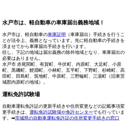
水戸市は、軽自動車の車庫届出義務地域！
水戸市は、軽自動車の
車庫証明
（車庫届出）手続きを行うこ
とが法令上、義務となっています。先に軽自動車の手続きを
済ませてから車庫届出手続きを行います。
但し、下記の地域は届出義務の除外地域となり、車庫届出の
必要はありません。
水戸市 赤尾関町、有賀町、牛伏町、内原町、大足町、小原
町、黒磯町、鯉淵町、小林町、五平町、下野町、杉崎町、高
田町、田島町、筑地町、中原町、三野輪町、三湯町（旧東茨
城郡内原町の地域）。
運転免許試験場
自動車運転免許証の更新手続きや住所変更などの記載事項変
更手続きは、
運転免許試験場や免許センター
でも行っていま
す。➡
茨城県の自動車運転免許証の住所変更手続きの窓口