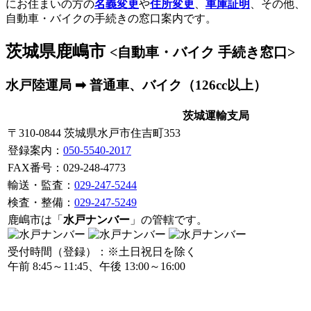
にお住まいの方の
名義変更
や
住所変更
、
車庫証明
、その他、
自動車・バイクの手続きの窓口案内です。
茨城県鹿嶋市
<自動車・バイク 手続き窓口>
水戸陸運局 ➡ 普通車、バイク（126cc以上）
茨城運輸支局
〒310-0844 茨城県水戸市住吉町353
登録案内
：
050-5540-2017
FAX番号：029-248-4773
輸送・監査：
029-247-5244
検査・整備：
029-247-5249
鹿嶋市は「
水戸ナンバー
」の管轄です。
受付時間（登録）：※土日祝日を除く
午前 8:45～11:45、午後 13:00～16:00