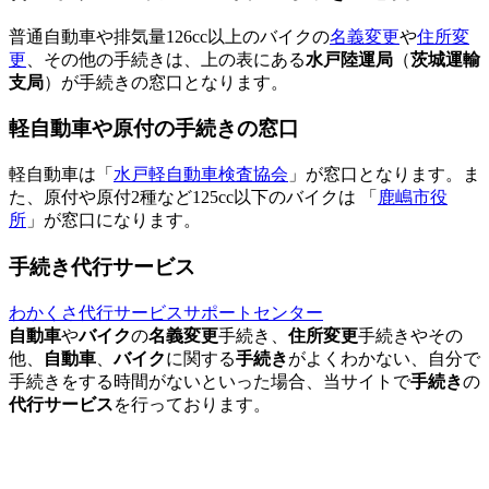
普通自動車や排気量126cc以上のバイクの
名義変更
や
住所変
更
、その他の手続きは、上の表にある
水戸陸運局
（
茨城運輸
支局
）が手続きの窓口となります。
軽自動車や原付の手続きの窓口
軽自動車は「
水戸軽自動車検査協会
」が窓口となります。ま
た、原付や原付2種など125cc以下のバイクは 「
鹿嶋市役
所
」が窓口になります。
手続き代行サービス
わかくさ代行サービスサポートセンター
自動車
や
バイク
の
名義変更
手続き、
住所変更
手続きやその
他、
自動車
、
バイク
に関する
手続き
がよくわかない、自分で
手続きをする時間がないといった場合、当サイトで
手続き
の
代行サービス
を行っております。