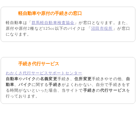
軽自動車や原付の手続きの窓口
軽自動車は「
群馬軽自動車検査協会
」が窓口となります。また、
原付や原付2種など125cc以下のバイクは 「
沼田市役所
」が窓口
になります。
手続き代行サービス
わかくさ代行サービスサポートセンター
自動車
や
バイク
の
名義変更
手続き、
住所変更
手続きやその他、
自
動車
、
バイク
に関する
手続き
がよくわかない、自分で手続きをす
る時間がないといった場合、当サイトで
手続き
の
代行サービス
を
行っております。