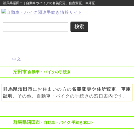
群馬県沼田市｜自動車やバイクの名義変更、住所変更、車庫証...
名義変更
住所変更
車庫証明
その他の
自動車登録
まるわかり
まるわかり
まるわかり
手続き
に関する
ガイド
ガイド
ガイド
ガイド
便利な情報
中文
沼田市
自動車・バイクの手続き
群馬県沼田市
にお住まいの方の
名義変更
や
住所変更
、
車庫
証明
、その他、自動車・バイクの手続きの窓口案内です。
群馬県沼田市
<自動車・バイク 手続き窓口>