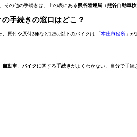
、その他の手続きは、上の表にある
熊谷陸運局
（
熊谷自動車検
イクの手続きの窓口はどこ？
、原付や原付2種など125cc以下のバイクは 「
本庄市役所
」が
、
自動車
、
バイク
に関する
手続き
がよくわかない、自分で手続