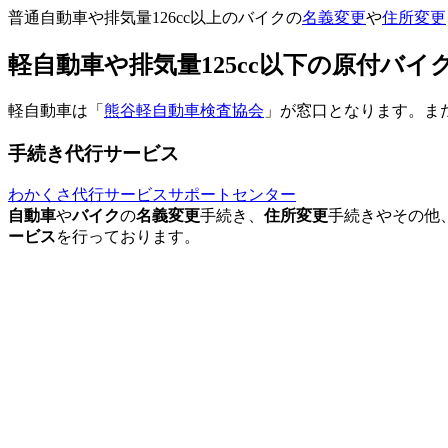
普通自動車や排気量126cc以上のバイクの
名義変更
や
住所変更
軽自動車や排気量125cc以下の原付バ
軽自動車は「
熊谷軽自動車検査協会
」が窓口となります。また
手続き代行サービス
わかくさ代行サービスサポートセンター
自動車
や
バイク
の
名義変更
手続き、
住所変更
手続きやその他
ービス
を行っております。