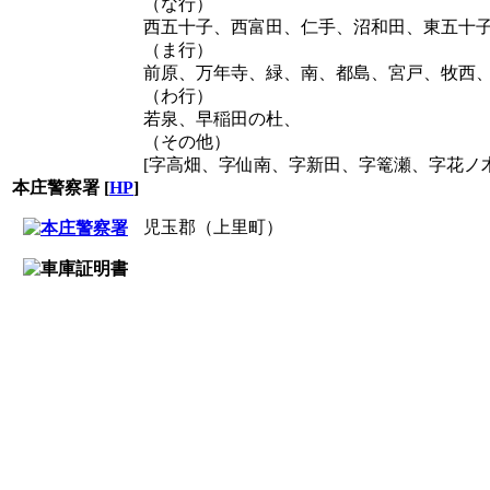
（な行）
西五十子、西富田、仁手、沼和田、東五十
（ま行）
前原、万年寺、緑、南、都島、宮戸、牧西
（わ行）
若泉、早稲田の杜、
（その他）
[字高畑、字仙南、字新田、字篭瀬、字花ノ
本庄警察署
[
HP
]
児玉郡（上里町）