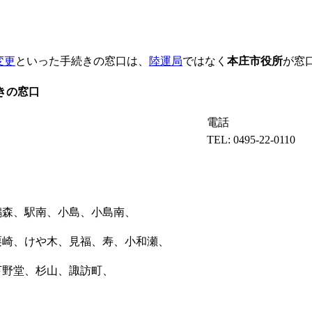
変更
といった手続きの窓口は、
陸運局
ではなく
本庄市役所
が窓
きの窓口
電話
TEL: 0495-22-0110
鵜森、駅南、小島、小島南、
栗崎、けや木、見福、寿、小和瀬、
下野堂、杉山、諏訪町、
、