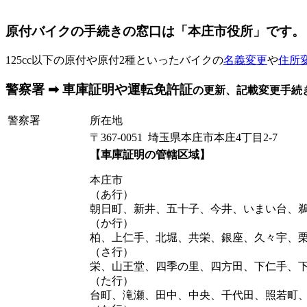
原付バイクの手続きの窓口は「本庄市役所」です。
125cc以下の原付や原付2種といったバイクの
名義変更
や
住所
警察署 ➡ 車庫証明や運転免許証
の更新、記載変更手続
警察署
所在地
〒367-0051 埼玉県本庄市本庄4丁目2-7
【車庫証明の管轄区域】
本庄市
（あ行）
朝日町、新井、五十子、今井、いまい台、
（か行）
柏、上仁手、北堀、共栄、銀座、久々宇、
（さ行）
栄、山王堂、四季の里、四方田、下仁手、
（た行）
台町、滝瀬、田中、中央、千代田、照若町