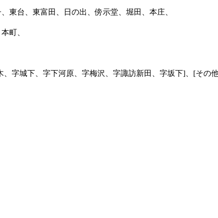
子、東台、東富田、日の出、傍示堂、堀田、本庄、
、本町、
木、字城下、字下河原、字梅沢、字諏訪新田、字坂下]、[その他