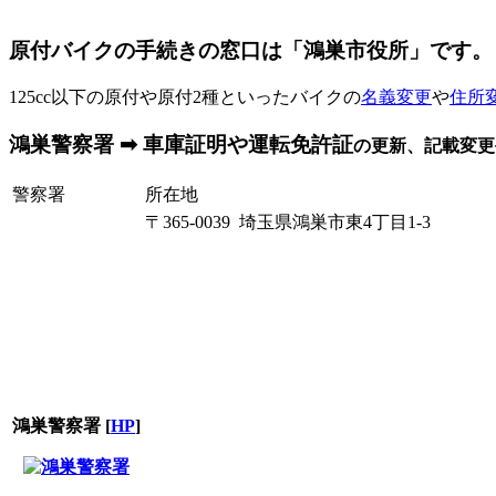
原付バイクの手続きの窓口は「鴻巣市役所」です。
125cc以下の原付や原付2種といったバイクの
名義変更
や
住所
鴻巣警察署 ➡ 車庫証明や運転免許証
の更新、記載変更
警察署
所在地
〒365-0039 埼玉県鴻巣市東4丁目1-3
鴻巣警察署
[
HP
]