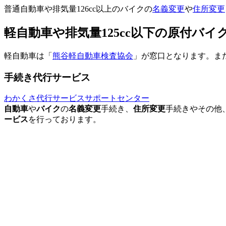
普通自動車や排気量126cc以上のバイクの
名義変更
や
住所変更
軽自動車や排気量125cc以下の原付バ
軽自動車は「
熊谷軽自動車検査協会
」が窓口となります。また
手続き代行サービス
わかくさ代行サービスサポートセンター
自動車
や
バイク
の
名義変更
手続き、
住所変更
手続きやその他
ービス
を行っております。