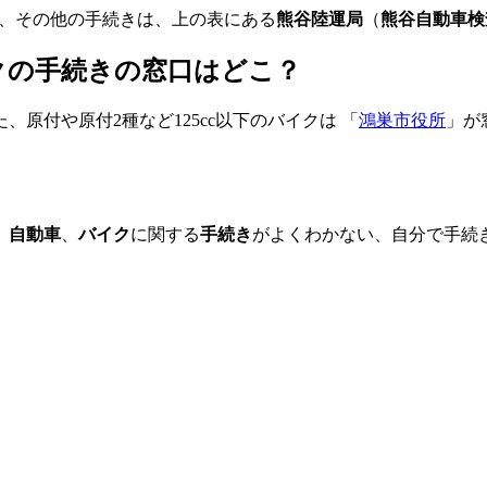
、その他の手続きは、上の表にある
熊谷陸運局
（
熊谷自動車検
イクの手続きの窓口はどこ？
、原付や原付2種など125cc以下のバイクは 「
鴻巣市役所
」が
、
自動車
、
バイク
に関する
手続き
がよくわかない、自分で手続