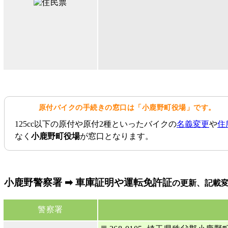
原付バイクの手続きの窓口は「小鹿野町役場」です。
125cc以下の原付や原付2種といったバイクの
名義変更
や
住
なく
小鹿野町役場
が窓口となります。
小鹿野警察署 ➡ 車庫証明や運転免許証
の更新、記載
警察署