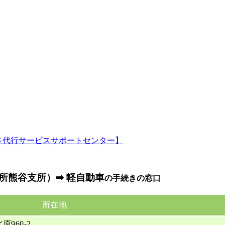
所熊谷支所）➡ 軽自動車
の手続きの窓口
所在地
原960-2