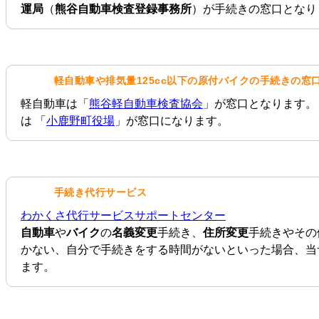
運局
（
熊谷自動車検査登録事務所
）が手続きの窓口となり
軽自動車や排気量125cc以下の原付バイクの手続きの窓
軽自動車は「
熊谷軽自動車検査協会
」が窓口となります。ま
は 「
小鹿野町役場
」が窓口になります。
手続き代行サービス
わかくさ代行サービスサポートセンター
自動車
や
バイク
の
名義変更
手続き、
住所変更
手続きやその
かない、自分で手続きをする時間がないといった場合、当
ます。