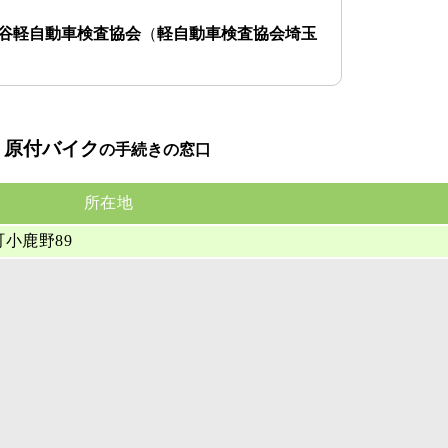
谷軽自動車検査協会
（
軽自動車検査協会埼玉
、原付バイク
の手続きの窓口
所在地
町小鹿野89