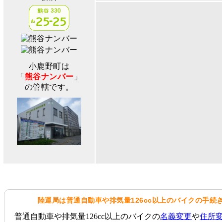
小鹿野町は
「
熊谷ナンバー
」
の管轄です。
陸運局は普通自動車や排気量126cc以上のバイクの手続
普通自動車や排気量126cc以上のバイクの
名義変更
や
住所