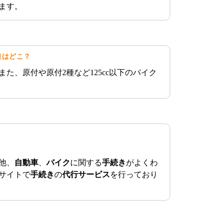
ます。
口はどこ？
た、原付や原付2種など125cc以下のバイク
他、
自動車
、
バイク
に関する
手続き
がよくわ
サイトで
手続き
の
代行サービス
を行っており