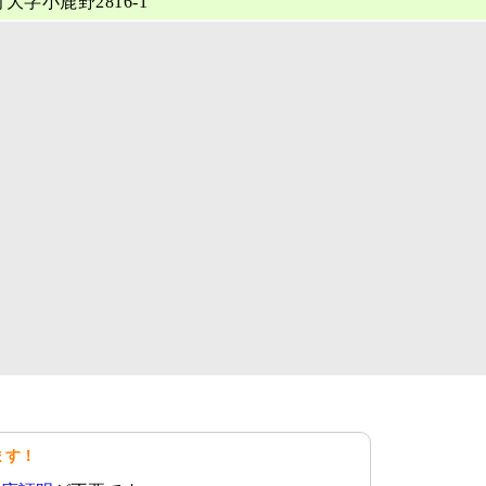
大字小鹿野2816-1
ます！