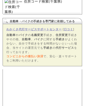
住所コード検索(千葉県)
自動車・バイクの手続きを専門家に依頼してみる
わかくさ代行サービスサポートセンター
[
口コミ
]
自動車
や
バイク
の
名義変更
手続き、
住所変更
手続き
やその他、
自動車
、
バイク
に関する
手続き
がよくわ
かない、自分で手続きをする時間がないといった場
合、当サイトの運営元でも
手続き
の
代行サービス
を
行っております。
コンビニからの後払い決済
で、安心・楽々サポート
をご利用いただけます。