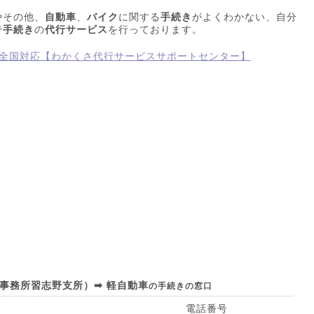
やその他、
自動車
、
バイク
に関する
手続き
がよくわかない、自分
で
手続き
の
代行サービス
を行っております。
事務所習志野支所）➡ 軽自動車
の手続きの窓口
電話番号