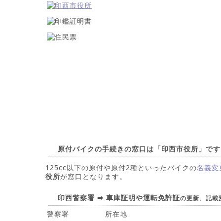
原付バイクの手続きの窓口は「印西市役所」です
125cc以下の原付や原付2種といったバイクの
名義変
役所
が窓口となります。
印西警察署 ➡ 車庫証明や運転免許証
の更新、記載
警察署
所在地