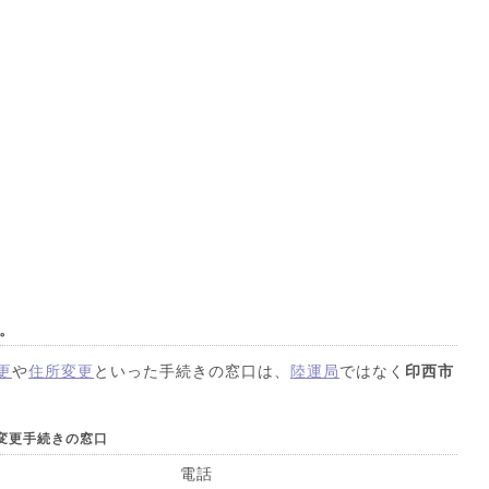
。
更
や
住所変更
といった手続きの窓口は、
陸運局
ではなく
印西市
変更手続きの窓口
電話