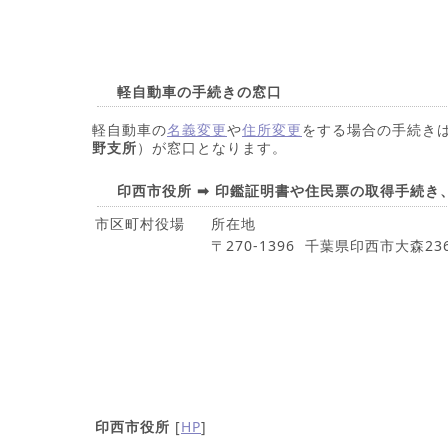
軽自動車の手続きの窓口
軽自動車の
名義変更
や
住所変更
をする場合の手続き
野支所
）が窓口となります。
印西市役所 ➡ 印鑑証明書や住民票の取得手続き
市区町村役場
所在地
〒270-1396 千葉県印西市大森236
印西市役所
[
HP
]