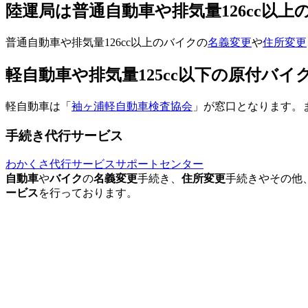
陸運局は普通自動車や排気量126cc以
普通自動車や排気量126cc以上のバイクの
名義変更
や
住所変更
軽自動車や排気量125cc以下の原付バ
軽自動車は「
袖ヶ浦軽自動車検査協会
」が窓口となります。ま
手続き代行サービス
わかくさ代行サービスサポートセンター
自動車
や
バイク
の
名義変更
手続き、
住所変更
手続きやその他
ービス
を行っております。