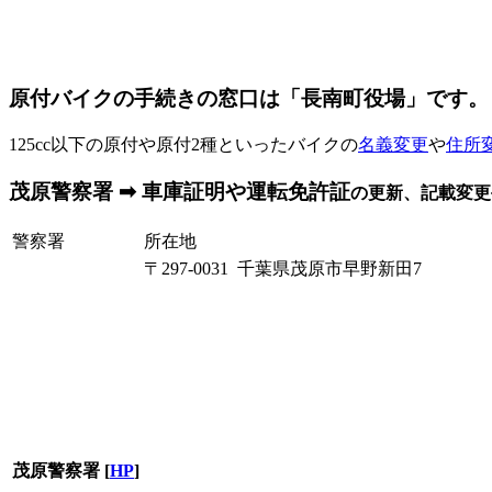
原付バイクの手続きの窓口は「長南町役場」です。
125cc以下の原付や原付2種といったバイクの
名義変更
や
住所
茂原警察署 ➡ 車庫証明や運転免許証
の更新、記載変更
警察署
所在地
〒297-0031 千葉県茂原市早野新田7
茂原警察署
[
HP
]