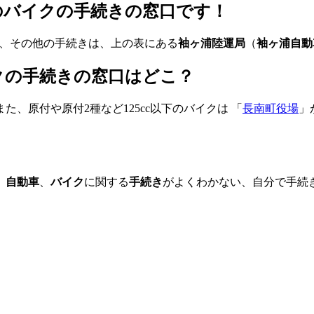
上のバイクの手続きの窓口です！
、その他の手続きは、上の表にある
袖ヶ浦陸運局
（
袖ヶ浦自動
イクの手続きの窓口はどこ？
た、原付や原付2種など125cc以下のバイクは 「
長南町役場
」
、
自動車
、
バイク
に関する
手続き
がよくわかない、自分で手続