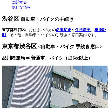
に関する
便利な情報
渋谷区
自動車・バイクの手続き
東京都渋谷区
にお住まいの方の
名義変更
や
住所変更
、
車庫証
明
、その他、自動車・バイクの手続きの窓口案内です。
東京都渋谷区
<自動車・バイク 手続き窓口>
品川陸運局 ➡ 普通車、バイク（126cc以上）