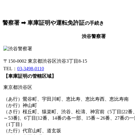
警察署 ➡ 車庫証明や運転免許証
の手続き
渋谷警察署
〒150-0002 東京都渋谷区渋谷3丁目8-15
TEL：
03-3498-0110
【車庫証明の管轄区域】
東京都渋谷区
（あ行）鶯谷町、宇田川町、恵比寿、恵比寿西、恵比寿南
（か行）神山町
（さ行）桜丘町、猿楽町、渋谷、松濤、神宮前（5丁目[22番、
～53番]、6丁目[12番、14番の各一部、15番～26番、27番
（1丁目）
（た行）代官山町、道玄坂