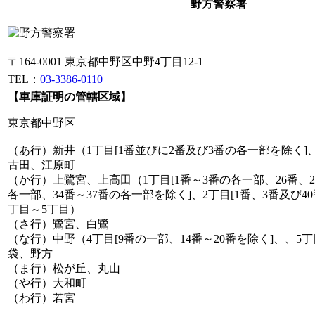
野方警察署
〒164-0001 東京都中野区中野4丁目12-1
TEL：
03-3386-0110
【車庫証明の管轄区域】
東京都中野区
（あ行）新井（1丁目[1番並びに2番及び3番の各一部を除く]
古田、江原町
（か行）上鷺宮、上高田（1丁目[1番～3番の各一部、26番、2
各一部、34番～37番の各一部を除く]、2丁目[1番、3番及び4
丁目～5丁目）
（さ行）鷺宮、白鷺
（な行）中野（4丁目[9番の一部、14番～20番を除く]、、5丁
袋、野方
（ま行）松が丘、丸山
（や行）大和町
（わ行）若宮