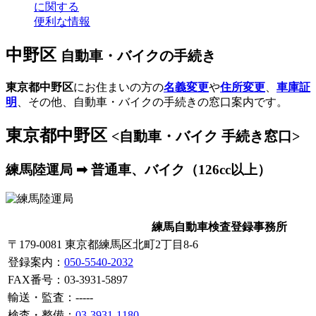
に関する
便利な情報
中野区
自動車・バイクの手続き
東京都中野区
にお住まいの方の
名義変更
や
住所変更
、
車庫証
明
、その他、自動車・バイクの手続きの窓口案内です。
東京都中野区
<自動車・バイク 手続き窓口>
練馬陸運局 ➡ 普通車、バイク（126cc以上）
練馬自動車検査登録事務所
〒179-0081 東京都練馬区北町2丁目8-6
登録案内
：
050-5540-2032
FAX番号：03-3931-5897
輸送・監査：-----
検査・整備：
03-3931-1180