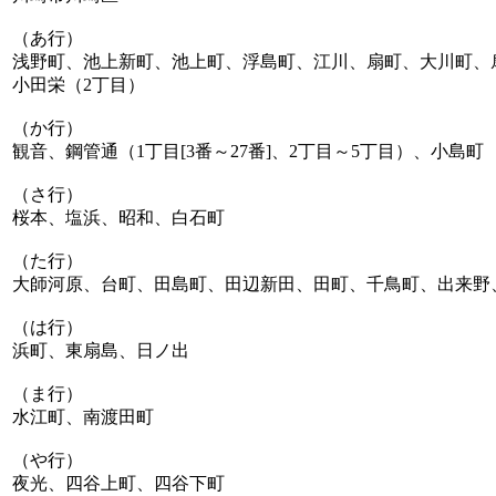
（あ行）
浅野町、池上新町、池上町、浮島町、江川、扇町、大川町、
小田栄（2丁目）
（か行）
観音、鋼管通（1丁目[3番～27番]、2丁目～5丁目）、小島町
（さ行）
桜本、塩浜、昭和、白石町
（た行）
大師河原、台町、田島町、田辺新田、田町、千鳥町、出来野
（は行）
浜町、東扇島、日ノ出
（ま行）
水江町、南渡田町
（や行）
夜光、四谷上町、四谷下町