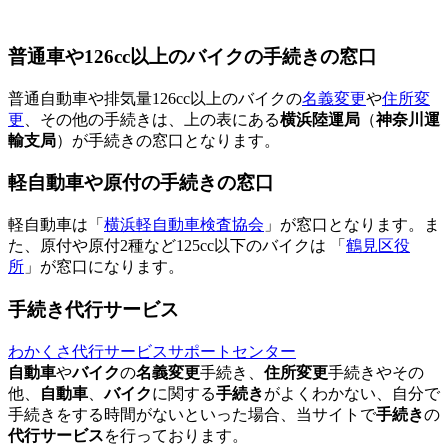
普通車や126cc以上のバイクの手続きの窓口
普通自動車や排気量126cc以上のバイクの
名義変更
や
住所変
更
、その他の手続きは、上の表にある
横浜陸運局
（
神奈川運
輸支局
）が手続きの窓口となります。
軽自動車や原付の手続きの窓口
軽自動車は「
横浜軽自動車検査協会
」が窓口となります。ま
た、原付や原付2種など125cc以下のバイクは 「
鶴見区役
所
」が窓口になります。
手続き代行サービス
わかくさ代行サービスサポートセンター
自動車
や
バイク
の
名義変更
手続き、
住所変更
手続きやその
他、
自動車
、
バイク
に関する
手続き
がよくわかない、自分で
手続きをする時間がないといった場合、当サイトで
手続き
の
代行サービス
を行っております。