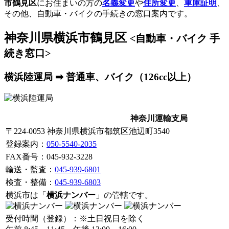
市鶴見区
にお住まいの方の
名義変更
や
住所変更
、
車庫証明
、
その他、自動車・バイクの手続きの窓口案内です。
神奈川県横浜市鶴見区
<自動車・バイク 手
続き窓口>
横浜陸運局 ➡ 普通車、バイク（126cc以上）
神奈川運輸支局
〒224-0053 神奈川県横浜市都筑区池辺町3540
登録案内
：
050-5540-2035
FAX番号：045-932-3228
輸送・監査：
045-939-6801
検査・整備：
045-939-6803
横浜市は「
横浜ナンバー
」の管轄です。
受付時間（登録）：※土日祝日を除く