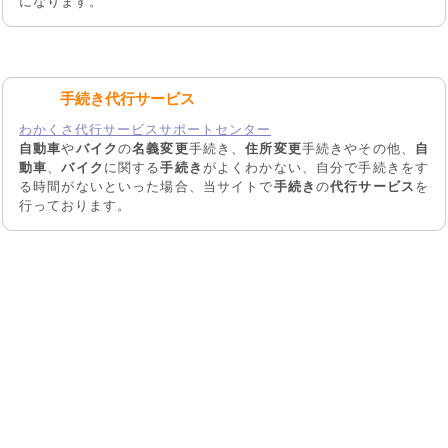
になります。
手続き代行サービス
わかくさ代行サービスサポートセンター
自動車
や
バイク
の
名義変更
手続き、
住所変更
手続きやその他、
自
動車
、
バイク
に関する
手続き
がよくわかない、自分で手続きをす
る時間がないといった場合、当サイトで
手続き
の
代行サービス
を
行っております。