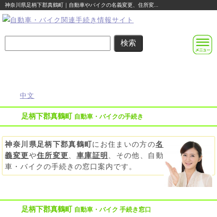
神奈川県足柄下郡真鶴町｜自動車やバイクの名義変更、住所変...
名義変更
住所変更
車庫証明
その他の
自動車登録
まるわかり
まるわかり
まるわかり
手続き
に関する
ガイド
ガイド
ガイド
ガイド
便利な情報
中文
足柄下郡真鶴町
自動車・バイクの手続き
神奈川県足柄下郡真鶴町
にお住まいの方の
名
義変更
や
住所変更
、
車庫証明
、その他、自動
車・バイクの手続きの窓口案内です。
足柄下郡真鶴町
自動車・バイク 手続き窓口