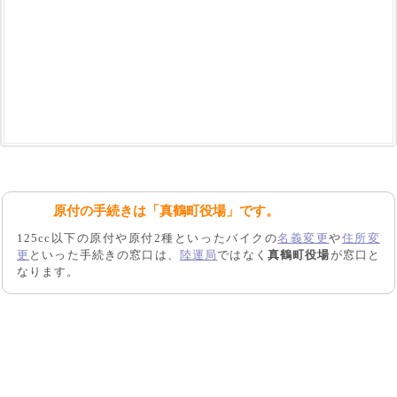
原付の手続きは「真鶴町役場」です。
125cc以下の原付や原付2種といったバイクの
名義変更
や
住所変
更
といった手続きの窓口は、
陸運局
ではなく
真鶴町役場
が窓口と
なります。