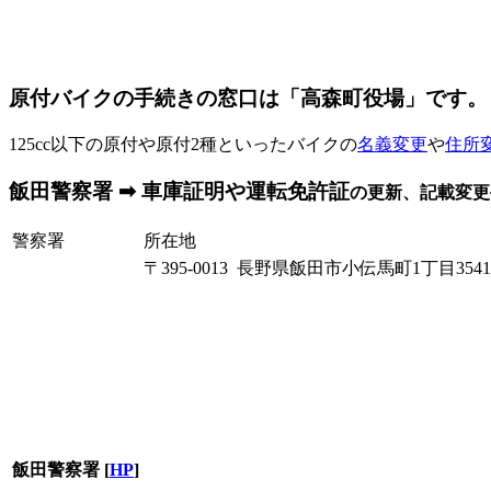
原付バイクの手続きの窓口は「高森町役場」です。
125cc以下の原付や原付2種といったバイクの
名義変更
や
住所
飯田警察署 ➡ 車庫証明や運転免許証
の更新、記載変更
警察署
所在地
〒395-0013 長野県飯田市小伝馬町1丁目3541
飯田警察署
[
HP
]