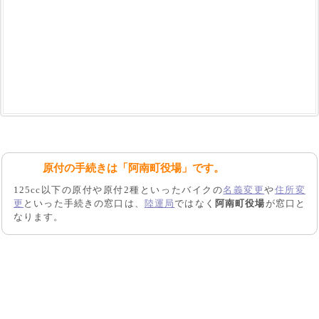
原付の手続きは「阿南町役場」です。
125cc以下の原付や原付2種といったバイクの
名義変更
や
住所変
更
といった手続きの窓口は、
陸運局
ではなく
阿南町役場
が窓口と
なります。