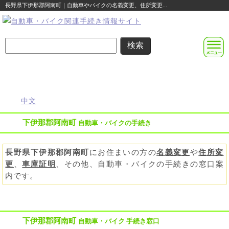
長野県下伊那郡阿南町｜自動車やバイクの名義変更、住所変更...
名義変更
住所変更
車庫証明
その他の
自動車登録
まるわかり
まるわかり
まるわかり
手続き
に関する
ガイド
ガイド
ガイド
ガイド
便利な情報
中文
下伊那郡阿南町
自動車・バイクの手続き
長野県下伊那郡阿南町
にお住まいの方の
名義変更
や
住所変
更
、
車庫証明
、その他、自動車・バイクの手続きの窓口案
内です。
下伊那郡阿南町
自動車・バイク 手続き窓口