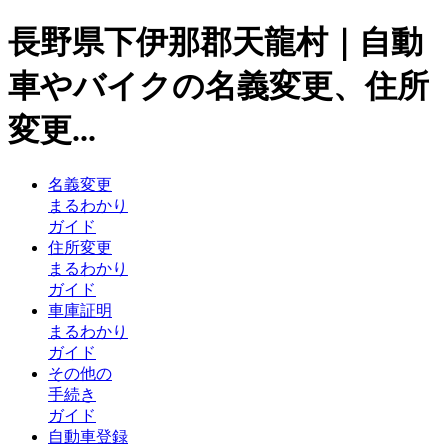
長野県下伊那郡天龍村｜自動
車やバイクの名義変更、住所
変更...
名義変更
まるわかり
ガイド
住所変更
まるわかり
ガイド
車庫証明
まるわかり
ガイド
その他の
手続き
ガイド
自動車登録