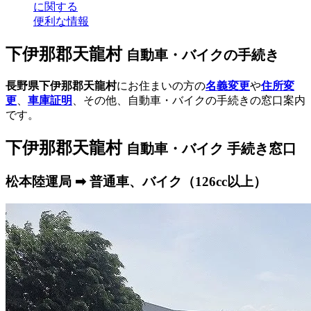
に関する
便利な情報
下伊那郡天龍村
自動車・バイクの手続き
長野県下伊那郡天龍村
にお住まいの方の
名義変更
や
住所変
更
、
車庫証明
、その他、自動車・バイクの手続きの窓口案内
です。
下伊那郡天龍村
自動車・バイク 手続き窓口
松本陸運局 ➡ 普通車、バイク（126cc以上）