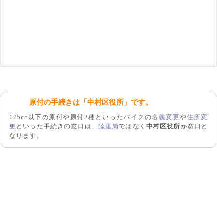
原付の手続きは「中村区役所」です。
125cc以下の原付や原付2種といったバイクの
名義変更
や
住所変
更
といった手続きの窓口は、
陸運局
ではなく
中村区役所
が窓口と
なります。