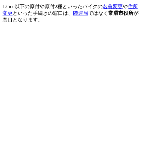
125cc以下の原付や原付2種といったバイクの
名義変更
や
住所
変更
といった手続きの窓口は、
陸運局
ではなく
常滑市役所
が
窓口となります。