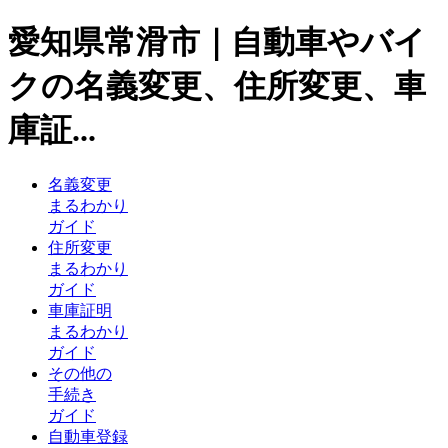
愛知県常滑市｜自動車やバイ
クの名義変更、住所変更、車
庫証...
名義変更
まるわかり
ガイド
住所変更
まるわかり
ガイド
車庫証明
まるわかり
ガイド
その他の
手続き
ガイド
自動車登録