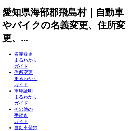
愛知県海部郡飛島村｜自動車
やバイクの名義変更、住所変
更、...
名義変更
まるわかり
ガイド
住所変更
まるわかり
ガイド
車庫証明
まるわかり
ガイド
その他の
手続き
ガイド
自動車登録