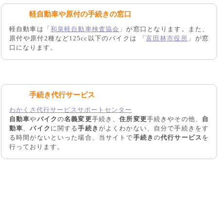
軽自動車や原付の手続きの窓口
軽自動車は「
和泉軽自動車検査協会
」が窓口となります。また、
原付や原付2種など125cc以下のバイクは 「
富田林市役所
」が窓
口になります。
手続き代行サービス
わかくさ代行サービスサポートセンター
自動車
や
バイク
の
名義変更
手続き、
住所変更
手続きやその他、
自
動車
、
バイク
に関する
手続き
がよくわかない、自分で手続きをす
る時間がないといった場合、当サイトで
手続き
の
代行サービス
を
行っております。