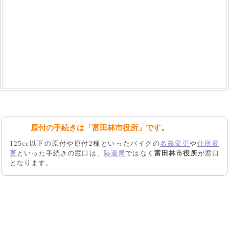
原付の手続きは「富田林市役所」です。
125cc以下の原付や原付2種といったバイクの
名義変更
や
住所変
更
といった手続きの窓口は、
陸運局
ではなく
富田林市役所
が窓口
となります。