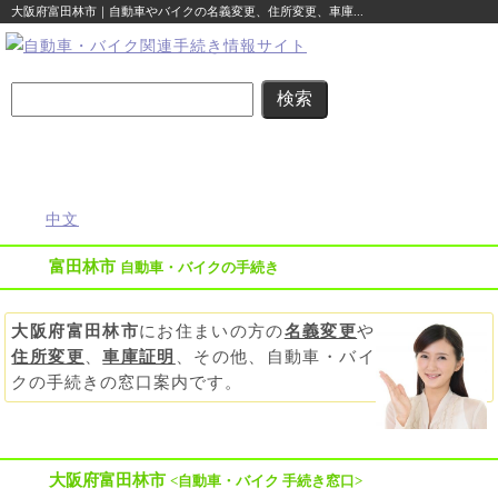
大阪府富田林市｜自動車やバイクの名義変更、住所変更、車庫...
名義変更
住所変更
車庫証明
その他の
自動車登録
まるわかり
まるわかり
まるわかり
手続き
に関する
ガイド
ガイド
ガイド
ガイド
便利な情報
中文
富田林市
自動車・バイクの手続き
大阪府富田林市
にお住まいの方の
名義変更
や
住所変更
、
車庫証明
、その他、自動車・バイ
クの手続きの窓口案内です。
大阪府富田林市
<自動車・バイク 手続き窓口>