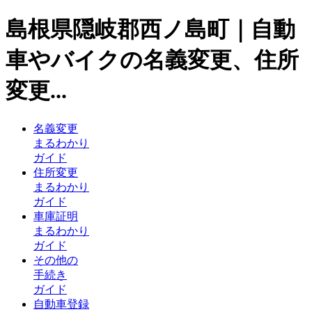
島根県隠岐郡西ノ島町｜自動
車やバイクの名義変更、住所
変更...
名義変更
まるわかり
ガイド
住所変更
まるわかり
ガイド
車庫証明
まるわかり
ガイド
その他の
手続き
ガイド
自動車登録