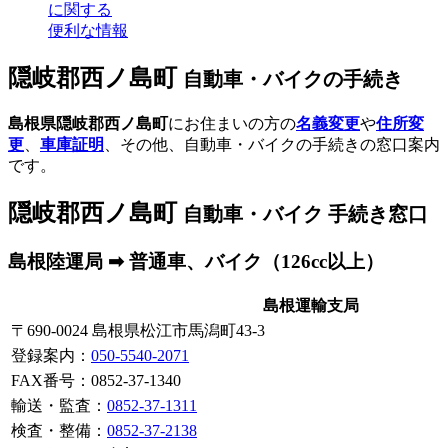
に関する
便利な情報
隠岐郡西ノ島町
自動車・バイクの手続き
島根県隠岐郡西ノ島町
にお住まいの方の
名義変更
や
住所変
更
、
車庫証明
、その他、自動車・バイクの手続きの窓口案内
です。
隠岐郡西ノ島町
自動車・バイク 手続き窓口
島根陸運局 ➡ 普通車、バイク（126cc以上）
島根運輸支局
〒690-0024 島根県松江市馬潟町43-3
登録案内
：
050-5540-2071
FAX番号：0852-37-1340
輸送・監査：
0852-37-1311
検査・整備：
0852-37-2138