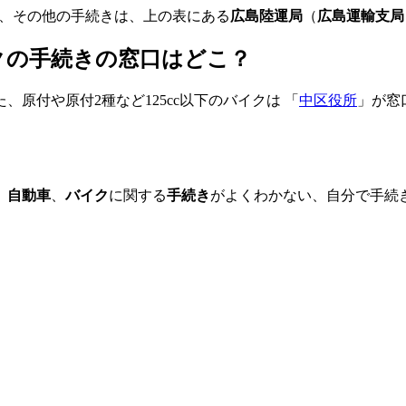
、その他の手続きは、上の表にある
広島陸運局
（
広島運輸支局
イクの手続きの窓口はどこ？
、原付や原付2種など125cc以下のバイクは 「
中区役所
」が窓
、
自動車
、
バイク
に関する
手続き
がよくわかない、自分で手続