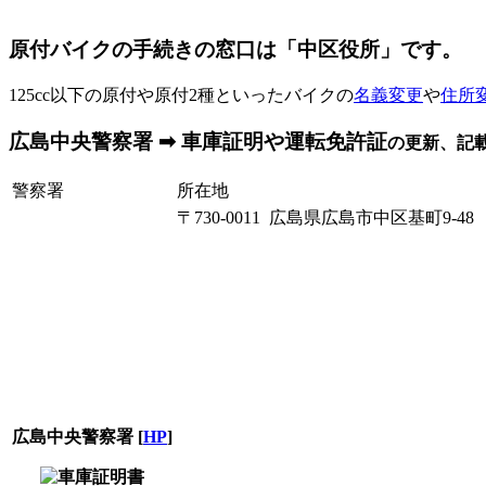
原付バイクの手続きの窓口は「中区役所」です。
125cc以下の原付や原付2種といったバイクの
名義変更
や
住所
広島中央警察署 ➡ 車庫証明や運転免許証
の更新、記
警察署
所在地
〒730-0011 広島県広島市中区基町9-48
広島中央警察署
[
HP
]