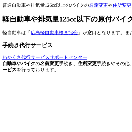
普通自動車や排気量126cc以上のバイクの
名義変更
や
住所変更
軽自動車や排気量125cc以下の原付バ
軽自動車は「
広島軽自動車検査協会
」が窓口となります。また
手続き代行サービス
わかくさ代行サービスサポートセンター
自動車
や
バイク
の
名義変更
手続き、
住所変更
手続きやその他
ービス
を行っております。